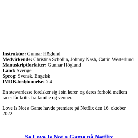
Instruktør:
Gunnar Höglund
Medvirkende:
Christina Schollin, Johnny Nash, Catrin Westerlund
Manuskriptforfatter:
Gunnar Höglund
Land:
Sverige
Sprog:
Svensk, Engelsk
IMDB-bedømmelse:
5.4
En stewardesse forelsker sig i sin lærer, og deres forhold mellem
racer får kritik fra familie og venner.
Love Is Not a Game havde premiere på Netflix den 16. oktober
2022.
Se Love Is Not a Game på Netflix