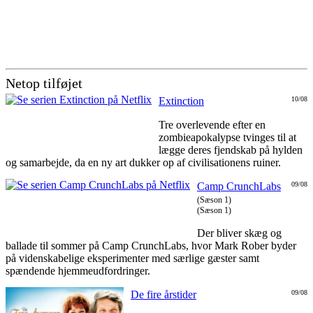
Netop tilføjet
Extinction
10/08
Tre overlevende efter en
zombieapokalypse tvinges til at
lægge deres fjendskab på hylden
og samarbejde, da en ny art dukker op af civilisationens ruiner.
Camp CrunchLabs
09/08
(Sæson 1)
(Sæson 1)
Der bliver skæg og
ballade til sommer på Camp CrunchLabs, hvor Mark Rober byder
på videnskabelige eksperimenter med særlige gæster samt
spændende hjemmeudfordringer.
De fire årstider
09/08