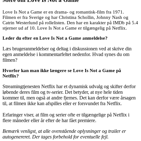
Love Is Not a Game er en drama- og romantisk-film fra 1971.
Filmen er fra Sverige og har Christina Schollin, Johnny Nash og
Catrin Westerlund på rollelisten. Den har en karakter på IMDb på 5.4
stjerner ud af 10. Love Is Not a Game er tilgængelig på Netflix.
Leder du efter en Love Is Not a Game anmeldelse?
Læs brugeranmeldelser og deltag i diskussionen ved at skrive din
egen anmeldelse i kommentarfeltet nedenfor. Hvad synes du om
filmen?
Hvorfor kan man ikke længere se Love Is Not a Game på
Netflix?
Streamingtjenesten Netflix har et dynamisk udvalg og skifter derfor
løbende deres film og tv-serier. Det betyder, at nye hele tiden
kommer til, men også at andre fjernes. Det kan derfor være årsagen
til, at filmen ikke kan afspilles eller er forsvundet fra Netflix.
Erfaringer viser, at film og serier ofte er tilgængelige på Netflix i
flere måneder eller år efter de har fået premiere.
Bemærk venligst, at alle ovenstående oplysninger og trailer er
autogenereret. Der tages forbehold for eventuelle fejl.