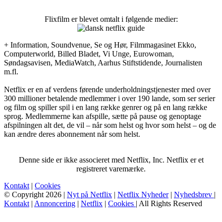
Flixfilm er blevet omtalt i følgende medier:
+ Information, Soundvenue, Se og Hør, Filmmagasinet Ekko,
Computerworld, Billed Bladet, Vi Unge, Eurowoman,
Søndagsavisen, MediaWatch, Aarhus Stiftstidende, Journalisten
m.fl.
Netflix er en af verdens førende underholdningstjenester med over
300 millioner betalende medlemmer i over 190 lande, som ser serier
og film og spiller spil i en lang række genrer og på en lang række
sprog. Medlemmerne kan afspille, sætte på pause og genoptage
afspilningen alt det, de vil – når som helst og hvor som helst – og de
kan ændre deres abonnement når som helst.
Denne side er ikke associeret med Netflix, Inc. Netflix er et
registreret varemærke.
Kontakt
|
Cookies
© Copyright 2026 |
Nyt på Netflix
|
Netflix Nyheder
|
Nyhedsbrev
|
Kontakt
|
Annoncering
|
Netflix
|
Cookies
| All Rights Reserved