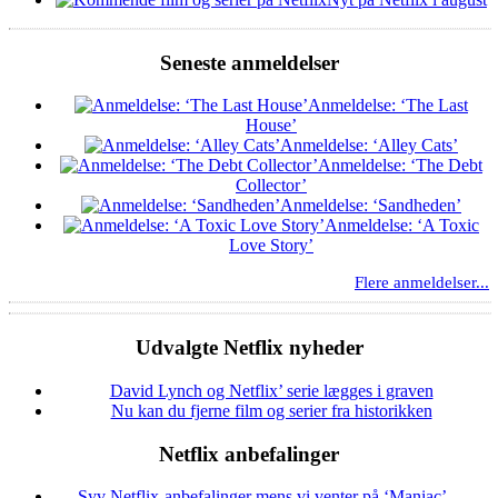
Seneste anmeldelser
Anmeldelse: ‘The Last
House’
Anmeldelse: ‘Alley Cats’
Anmeldelse: ‘The Debt
Collector’
Anmeldelse: ‘Sandheden’
Anmeldelse: ‘A Toxic
Love Story’
Flere anmeldelser...
Udvalgte Netflix nyheder
David Lynch og Netflix’ serie lægges i graven
Nu kan du fjerne film og serier fra historikken
Netflix anbefalinger
Syv Netflix-anbefalinger mens vi venter på ‘Maniac’…