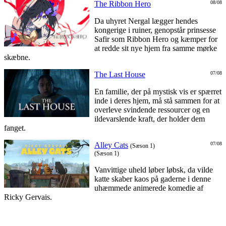
The Ribbon Hero
08/08
Da uhyret Nergal lægger hendes
kongerige i ruiner, genopstår prinsesse
Safir som Ribbon Hero og kæmper for
at redde sit nye hjem fra samme mørke
skæbne.
The Last House
07/08
En familie, der på mystisk vis er spærret
inde i deres hjem, må stå sammen for at
overleve svindende ressourcer og en
ildevarslende kraft, der holder dem
fanget.
Alley Cats
07/08
(Sæson 1)
(Sæson 1)
Vanvittige uheld løber løbsk, da vilde
katte skaber kaos på gaderne i denne
uhæmmede animerede komedie af
Ricky Gervais.