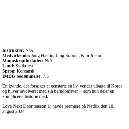
Instruktør:
N/A
Medvirkende:
Jung Hae-in, Jung So-min, Kim Ji-eun
Manuskriptforfatter:
N/A
Land:
Sydkorea
Sprog:
Koreansk
IMDB-bedømmelse:
7.6
En kvinde, der forsøger at genstarte sit liv, vender tilbage til Korea
og bliver involveret med sin barndomsven – som hun deler en
kompliceret historie med.
Love Next Door (sæson 1) havde premiere på Netflix den 18.
august 2024.