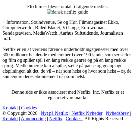
Flixfilm er blevet omtalt i følgende medier:
+ Information, Soundvenue, Se og Hør, Filmmagasinet Ekko,
Computerworld, Billed Bladet, Vi Unge, Eurowoman,
Søndagsavisen, MediaWatch, Aarhus Stiftstidende, Journalisten
m.fl.
Netflix er en af verdens førende underholdningstjenester med over
300 millioner betalende medlemmer i over 190 lande, som ser serier
og film og spiller spil i en lang række genrer og på en lang række
sprog. Medlemmerne kan afspille, sætte på pause og genoptage
afspilningen alt det, de vil – når som helst og hvor som helst – og de
kan ændre deres abonnement når som helst.
Denne side er ikke associeret med Netflix, Inc. Netflix er et
registreret varemærke.
Kontakt
|
Cookies
© Copyright 2026 |
Nyt på Netflix
|
Netflix Nyheder
|
Nyhedsbrev
|
Kontakt
|
Annoncering
|
Netflix
|
Cookies
| All Rights Reserved