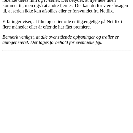
løbende deres film og tv-serier. Det betyder, at nye hele tiden
kommer til, men også at andre fjernes. Det kan derfor være årsagen
til, at serien ikke kan afspilles eller er forsvundet fra Netflix.
Erfaringer viser, at film og serier ofte er tilgængelige på Netflix i
flere måneder eller år efter de har fået premiere.
Bemærk venligst, at alle ovenstående oplysninger og trailer er
autogenereret. Der tages forbehold for eventuelle fejl.