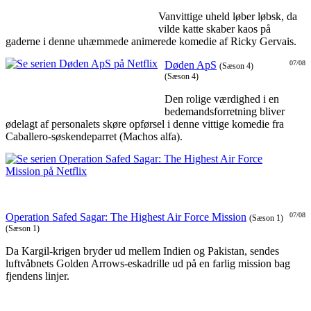
Vanvittige uheld løber løbsk, da
vilde katte skaber kaos på
gaderne i denne uhæmmede animerede komedie af Ricky Gervais.
Døden ApS
07/08
(Sæson 4)
(Sæson 4)
Den rolige værdighed i en
bedemandsforretning bliver
ødelagt af personalets skøre opførsel i denne vittige komedie fra
Caballero-søskendeparret (Machos alfa).
Operation Safed Sagar: The Highest Air Force Mission
07/08
(Sæson 1)
(Sæson 1)
Da Kargil-krigen bryder ud mellem Indien og Pakistan, sendes
luftvåbnets Golden Arrows-eskadrille ud på en farlig mission bag
fjendens linjer.