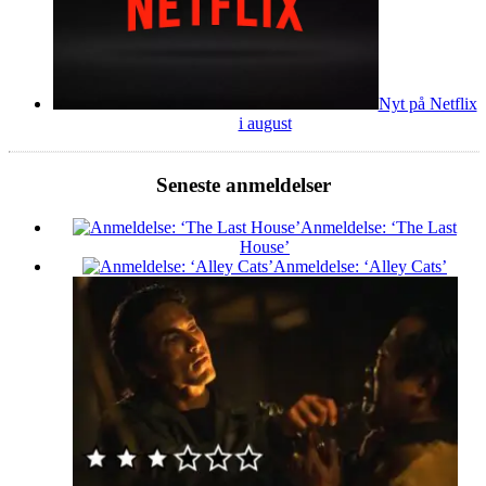
Nyt på Netflix
i august
Seneste anmeldelser
Anmeldelse: ‘The Last
House’
Anmeldelse: ‘Alley Cats’