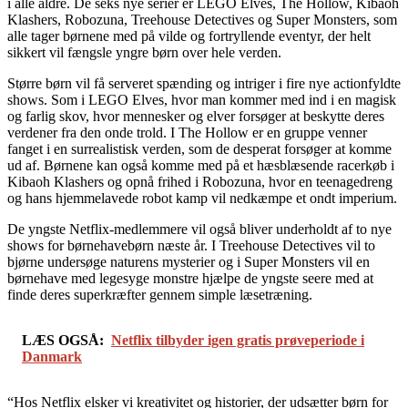
i alle aldre. De seks nye serier er LEGO Elves, The Hollow, Kibaoh
Klashers, Robozuna, Treehouse Detectives og Super Monsters, som
alle tager børnene med på vilde og fortryllende eventyr, der helt
sikkert vil fængsle yngre børn over hele verden.
Større børn vil få serveret spænding og intriger i fire nye actionfyldte
shows. Som i LEGO Elves, hvor man kommer med ind i en magisk
og farlig skov, hvor mennesker og elver forsøger at beskytte deres
verdener fra den onde trold. I The Hollow er en gruppe venner
fanget i en surrealistisk verden, som de desperat forsøger at komme
ud af. Børnene kan også komme med på et hæsblæsende racerkøb i
Kibaoh Klashers og opnå frihed i Robozuna, hvor en teenagedreng
og hans hjemmelavede robot kamp vil nedkæmpe et ondt imperium.
De yngste Netflix-medlemmere vil også bliver underholdt af to nye
shows for børnehavebørn næste år. I Treehouse Detectives vil to
bjørne undersøge naturens mysterier og i Super Monsters vil en
børnehave med legesyge monstre hjælpe de yngste seere med at
finde deres superkræfter gennem simple læsetræning.
LÆS OGSÅ:
Netflix tilbyder igen gratis prøveperiode i
Danmark
“Hos Netflix elsker vi kreativitet og historier, der udsætter børn for