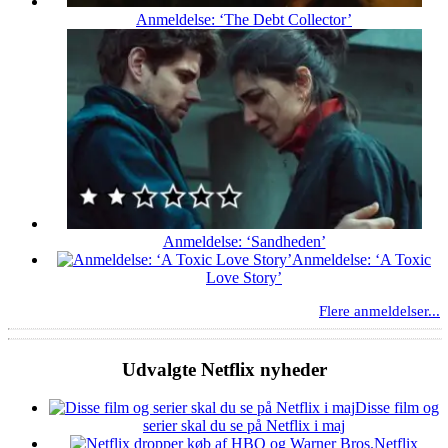
Anmeldelse: ‘The Debt Collector’
Anmeldelse: ‘Sandheden’
Anmeldelse: ‘A Toxic
Love Story’
Flere anmeldelser...
Udvalgte Netflix nyheder
Disse film og
serier skal du se på Netflix i maj
Netflix