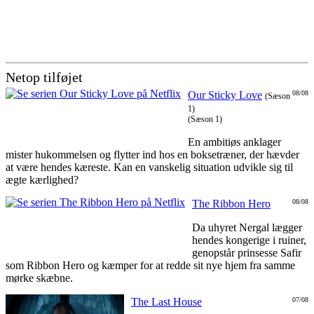
Netop tilføjet
Our Sticky Love
08/08
(Sæson
1)
(Sæson 1)
En ambitiøs anklager
mister hukommelsen og flytter ind hos en boksetræner, der hævder
at være hendes kæreste. Kan en vanskelig situation udvikle sig til
ægte kærlighed?
The Ribbon Hero
08/08
Da uhyret Nergal lægger
hendes kongerige i ruiner,
genopstår prinsesse Safir
som Ribbon Hero og kæmper for at redde sit nye hjem fra samme
mørke skæbne.
The Last House
07/08