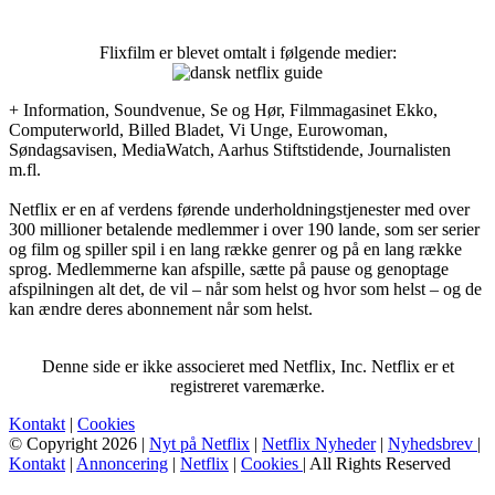
Flixfilm er blevet omtalt i følgende medier:
+ Information, Soundvenue, Se og Hør, Filmmagasinet Ekko,
Computerworld, Billed Bladet, Vi Unge, Eurowoman,
Søndagsavisen, MediaWatch, Aarhus Stiftstidende, Journalisten
m.fl.
Netflix er en af verdens førende underholdningstjenester med over
300 millioner betalende medlemmer i over 190 lande, som ser serier
og film og spiller spil i en lang række genrer og på en lang række
sprog. Medlemmerne kan afspille, sætte på pause og genoptage
afspilningen alt det, de vil – når som helst og hvor som helst – og de
kan ændre deres abonnement når som helst.
Denne side er ikke associeret med Netflix, Inc. Netflix er et
registreret varemærke.
Kontakt
|
Cookies
© Copyright 2026 |
Nyt på Netflix
|
Netflix Nyheder
|
Nyhedsbrev
|
Kontakt
|
Annoncering
|
Netflix
|
Cookies
| All Rights Reserved