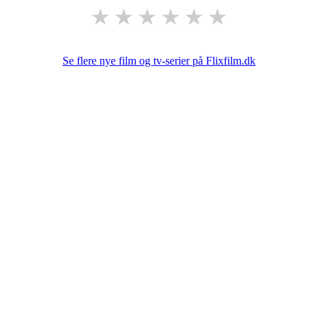
★
★
★
★
★
★
Se flere nye film og tv-serier på Flixfilm.dk