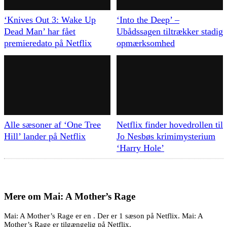
‘Knives Out 3: Wake Up
‘Into the Deep’ –
Dead Man’ har fået
Ubådssagen tiltrækker stadig
premieredato på Netflix
opmærksomhed
Alle sæsoner af ‘One Tree
Netflix finder hovedrollen til
Hill’ lander på Netflix
Jo Nesbøs krimimysterium
‘Harry Hole’
Mere om
Mai: A Mother’s Rage
Mai: A Mother’s Rage er en . Der er 1 sæson på Netflix. Mai: A
Mother’s Rage er tilgængelig på Netflix.