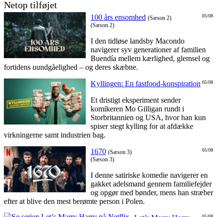
Netop tilføjet
100 års ensomhed
05/08
(Sæson 2)
(Sæson 2)
I den tidløse landsby Macondo
navigerer syv generationer af familien
Buendía mellem kærlighed, glemsel og
fortidens uundgåelighed – og deres skæbne.
Kyllingen: En fastfood-konspiration
05/08
Et dristigt eksperiment sender
komikeren Mo Gilligan rundt i
Storbritannien og USA, hvor han kun
spiser stegt kylling for at afdække
virkningerne samt industrien bag.
1670
05/08
(Sæson 3)
(Sæson 3)
I denne satiriske komedie navigerer en
gakket adelsmand gennem familiefejder
og opgør med bønder, mens han stræber
efter at blive den mest berømte person i Polen.
05/08