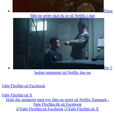
Disse
film og serier skal du se på Netflix i maj
De 5
bedste miniserier på Netflix lige nu
Følg Flixfilm på Facebook
Følg Flixfilm på X
Hold dig opdateret med nye film og serier på Netflix Danmark -
Følg Flixfilm.dk på Facebook