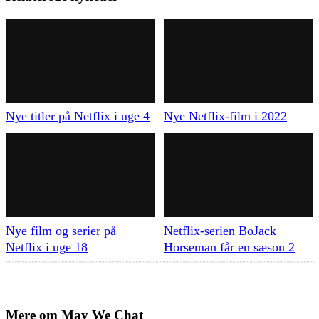
Nye titler på Netflix i uge 4
Nye Netflix-film i 2022
Nye film og serier på
Netflix-serien BoJack
Netflix i uge 18
Horseman får en sæson 2
Mere om
May We Chat