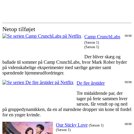
Netop tilføjet
Camp CrunchLabs
09/08
(Sæson 1)
(Sæson 1)
Der bliver skæg og
ballade til sommer på Camp CrunchLabs, hvor Mark Rober byder
på videnskabelige eksperimenter med særlige gæster samt
spændende hjemmeudfordringer.
De fire årstider
09/08
Tre midaldrende par, der
tager på ferie sammen hver
sæson, får vendt op og ned
på gruppedynamikken, da en af mændene dropper sin kone til fordel
for en yngre kvinde.
Our Sticky Love
08/08
(Sæson 1)
(Sæson 1)