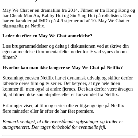
May We Chat er en dramafilm fra 2014. Filmen er fra Hong Kong og
har Cheuk Man Au, Kabby Hui og Siu Ying Hui på rollelisten. Den
har en karakter på IMDb på 4.9 stjerner ud af 10. May We Chat er
tilgængelig på Netflix.
Leder du efter en May We Chat anmeldelse?
Læs brugeranmeldelser og deltag i diskussionen ved at skrive din
egen anmeldelse i kommentarfeltet nedenfor. Hvad synes du om
filmen?
Hvorfor kan man ikke længere se May We Chat på Netflix?
Streamingtjenesten Netflix har et dynamisk udvalg og skifter derfor
løbende deres film og tv-serier. Det betyder, at nye hele tiden
kommer til, men også at andre fjernes. Det kan derfor være årsagen
til, at filmen ikke kan afspilles eller er forsvundet fra Netflix.
Erfaringer viser, at film og serier ofte er tilgængelige på Netflix i
flere måneder eller år efter de har fået premiere.
Bemærk venligst, at alle ovenstående oplysninger og trailer er
autogenereret. Der tages forbehold for eventuelle fejl.