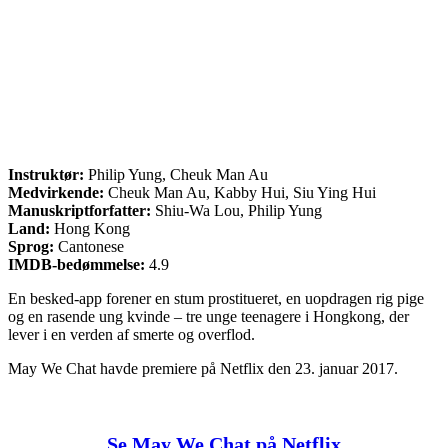
Instruktør:
Philip Yung, Cheuk Man Au
Medvirkende:
Cheuk Man Au, Kabby Hui, Siu Ying Hui
Manuskriptforfatter:
Shiu-Wa Lou, Philip Yung
Land:
Hong Kong
Sprog:
Cantonese
IMDB-bedømmelse:
4.9
En besked-app forener en stum prostitueret, en uopdragen rig pige
og en rasende ung kvinde – tre unge teenagere i Hongkong, der
lever i en verden af smerte og overflod.
May We Chat havde premiere på Netflix den 23. januar 2017.
Se May We Chat på Netflix