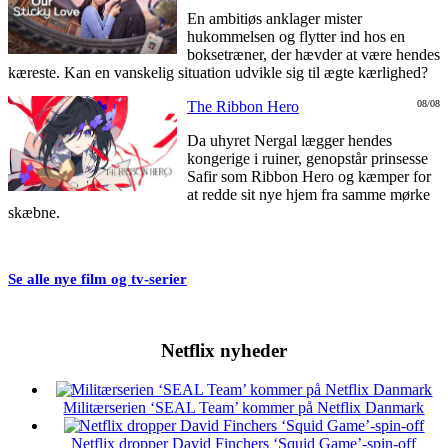
En ambitiøs anklager mister
hukommelsen og flytter ind hos en
boksetræner, der hævder at være hendes
kæreste. Kan en vanskelig situation udvikle sig til ægte kærlighed?
The Ribbon Hero
08/08
Da uhyret Nergal lægger hendes
kongerige i ruiner, genopstår prinsesse
Safir som Ribbon Hero og kæmper for
at redde sit nye hjem fra samme mørke
skæbne.
Se alle nye film og tv-serier
Netflix nyheder
Militærserien ‘SEAL Team’ kommer på Netflix Danmark
Netflix dropper David Finchers ‘Squid Game’-spin-off