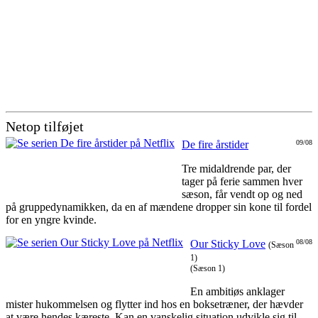
Netop tilføjet
De fire årstider
09/08
Tre midaldrende par, der
tager på ferie sammen hver
sæson, får vendt op og ned
på gruppedynamikken, da en af mændene dropper sin kone til fordel
for en yngre kvinde.
Our Sticky Love
08/08
(Sæson
1)
(Sæson 1)
En ambitiøs anklager
mister hukommelsen og flytter ind hos en boksetræner, der hævder
at være hendes kæreste. Kan en vanskelig situation udvikle sig til