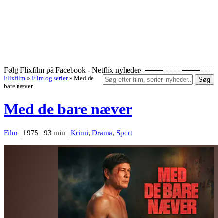
Følg Flixfilm på Facebook
- Netflix nyheder
Flixfilm
»
Film og serier
»
Med de
Søg
bare næver
Med de bare næver
Film
| 1975 | 93 min |
Krimi
,
Drama
,
Sport