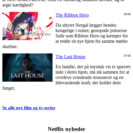
ægte kærlighed?
The Ribbon Hero
08/08
Da uhyret Nergal lægger hendes
kongerige i ruiner, genopstår prinsesse
Safir som Ribbon Hero og kæmper for
at redde sit nye hjem fra samme mørke
skæbne.
The Last House
07/08
En familie, der på mystisk vis er spærret
inde i deres hjem, må stå sammen for at
overleve svindende ressourcer og en
ildevarslende kraft, der holder dem
fanget.
Se alle nye film og tv-serier
Netflix nyheder