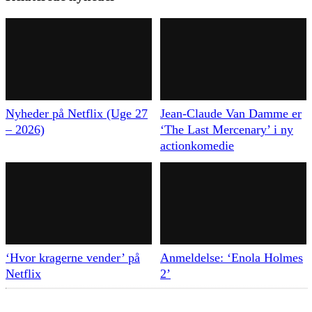
Nyheder på Netflix (Uge 27
Jean-Claude Van Damme er
– 2026)
‘The Last Mercenary’ i ny
actionkomedie
‘Hvor kragerne vender’ på
Anmeldelse: ‘Enola Holmes
Netflix
2’