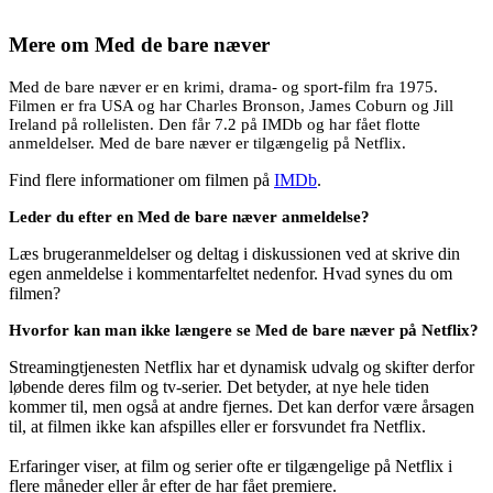
Mere om
Med de bare næver
Med de bare næver er en krimi, drama- og sport-film fra 1975.
Filmen er fra USA og har Charles Bronson, James Coburn og Jill
Ireland på rollelisten. Den får 7.2 på IMDb og har fået flotte
anmeldelser. Med de bare næver er tilgængelig på Netflix.
Find flere informationer om filmen på
IMDb
.
Leder du efter en Med de bare næver anmeldelse?
Læs brugeranmeldelser og deltag i diskussionen ved at skrive din
egen anmeldelse i kommentarfeltet nedenfor. Hvad synes du om
filmen?
Hvorfor kan man ikke længere se Med de bare næver på Netflix?
Streamingtjenesten Netflix har et dynamisk udvalg og skifter derfor
løbende deres film og tv-serier. Det betyder, at nye hele tiden
kommer til, men også at andre fjernes. Det kan derfor være årsagen
til, at filmen ikke kan afspilles eller er forsvundet fra Netflix.
Erfaringer viser, at film og serier ofte er tilgængelige på Netflix i
flere måneder eller år efter de har fået premiere.