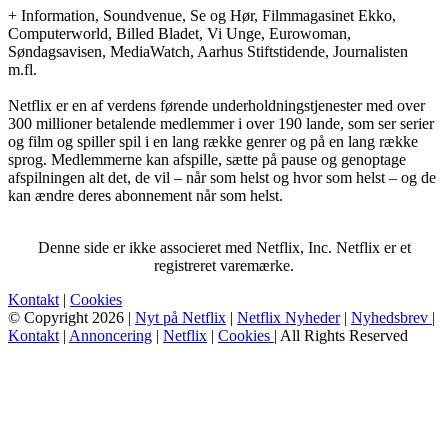
+ Information, Soundvenue, Se og Hør, Filmmagasinet Ekko,
Computerworld, Billed Bladet, Vi Unge, Eurowoman,
Søndagsavisen, MediaWatch, Aarhus Stiftstidende, Journalisten
m.fl.
Netflix er en af verdens førende underholdningstjenester med over
300 millioner betalende medlemmer i over 190 lande, som ser serier
og film og spiller spil i en lang række genrer og på en lang række
sprog. Medlemmerne kan afspille, sætte på pause og genoptage
afspilningen alt det, de vil – når som helst og hvor som helst – og de
kan ændre deres abonnement når som helst.
Denne side er ikke associeret med Netflix, Inc. Netflix er et
registreret varemærke.
Kontakt
|
Cookies
© Copyright 2026 |
Nyt på Netflix
|
Netflix Nyheder
|
Nyhedsbrev
|
Kontakt
|
Annoncering
|
Netflix
|
Cookies
| All Rights Reserved