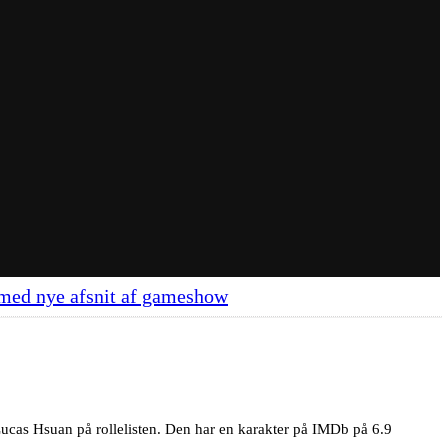
e med nye afsnit af gameshow
cas Hsuan på rollelisten. Den har en karakter på IMDb på 6.9