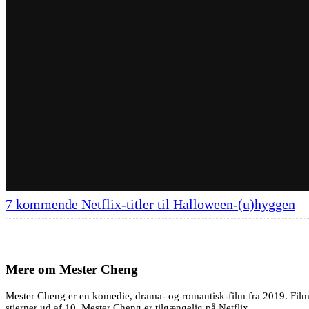
7 kommende Netflix-titler til Halloween-(u)hyggen
Mere om
Mester Cheng
Mester Cheng er en komedie, drama- og romantisk-film fra 2019. Film
stjerner ud af 10. Mester Cheng er tilgængelig på Netflix.