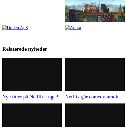
Relaterede nyheder
Nye titler på Netflix i uge 9
Netflix går comedy-amok!