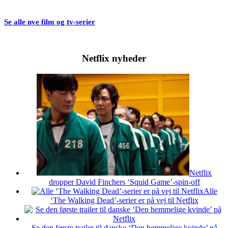
Se alle nye film og tv-serier
Netflix nyheder
Netflix
dropper David Finchers ‘Squid Game’-spin-off
Alle
‘The Walking Dead’-serier er på vej til Netflix
Se den første trailer til danske ‘Den hemmelige kvinde’ på