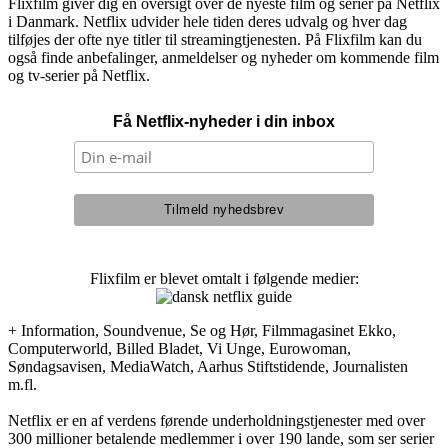
Flixfilm giver dig en oversigt over de nyeste film og serier på Netflix
i Danmark. Netflix udvider hele tiden deres udvalg og hver dag
tilføjes der ofte nye titler til streamingtjenesten. På Flixfilm kan du
også finde anbefalinger, anmeldelser og nyheder om kommende film
og tv-serier på Netflix.
Få Netflix-nyheder i din inbox
Flixfilm er blevet omtalt i følgende medier:
+ Information, Soundvenue, Se og Hør, Filmmagasinet Ekko,
Computerworld, Billed Bladet, Vi Unge, Eurowoman,
Søndagsavisen, MediaWatch, Aarhus Stiftstidende, Journalisten
m.fl.
Netflix er en af verdens førende underholdningstjenester med over
300 millioner betalende medlemmer i over 190 lande, som ser serier