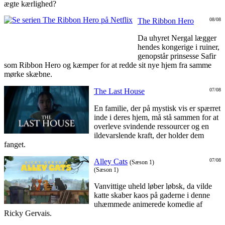
ægte kærlighed?
The Ribbon Hero
08/08
Da uhyret Nergal lægger
hendes kongerige i ruiner,
genopstår prinsesse Safir
som Ribbon Hero og kæmper for at redde sit nye hjem fra samme
mørke skæbne.
The Last House
07/08
En familie, der på mystisk vis er spærret
inde i deres hjem, må stå sammen for at
overleve svindende ressourcer og en
ildevarslende kraft, der holder dem
fanget.
Alley Cats
07/08
(Sæson 1)
(Sæson 1)
Vanvittige uheld løber løbsk, da vilde
katte skaber kaos på gaderne i denne
uhæmmede animerede komedie af
Ricky Gervais.