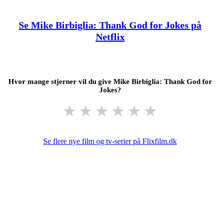
Se Mike Birbiglia: Thank God for Jokes på
Netflix
Hvor mange stjerner vil du give Mike Birbiglia: Thank God for
Jokes?
★
★
★
★
★
★
Se flere nye film og tv-serier på Flixfilm.dk