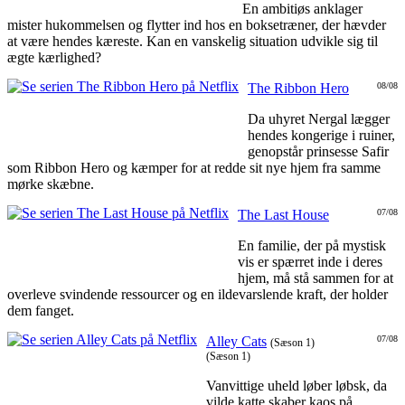
En ambitiøs anklager
mister hukommelsen og flytter ind hos en boksetræner, der hævder
at være hendes kæreste. Kan en vanskelig situation udvikle sig til
ægte kærlighed?
The Ribbon Hero
08/08
Da uhyret Nergal lægger
hendes kongerige i ruiner,
genopstår prinsesse Safir
som Ribbon Hero og kæmper for at redde sit nye hjem fra samme
mørke skæbne.
The Last House
07/08
En familie, der på mystisk
vis er spærret inde i deres
hjem, må stå sammen for at
overleve svindende ressourcer og en ildevarslende kraft, der holder
dem fanget.
Alley Cats
07/08
(Sæson 1)
(Sæson 1)
Vanvittige uheld løber løbsk, da
vilde katte skaber kaos på