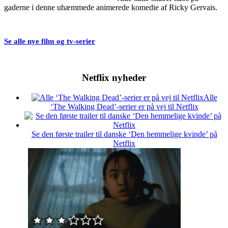
gaderne i denne uhæmmede animerede komedie af Ricky Gervais.
Se alle nye film og tv-serier
Netflix nyheder
Alle
‘The Walking Dead’-serier er på vej til Netflix
Se den første trailer til danske ‘Den hemmelige kvinde’ på
Netflix