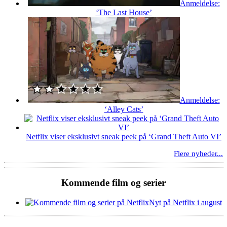
Anmeldelse:
‘The Last House’
Anmeldelse:
‘Alley Cats’
Netflix viser eksklusivt sneak peek på ‘Grand Theft Auto VI’
Flere nyheder...
Kommende film og serier
Nyt på Netflix i august