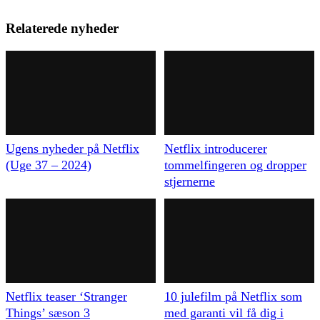
Relaterede nyheder
Ugens nyheder på Netflix
Netflix introducerer
(Uge 37 – 2024)
tommelfingeren og dropper
stjernerne
Netflix teaser ‘Stranger
10 julefilm på Netflix som
Things’ sæson 3
med garanti vil få dig i