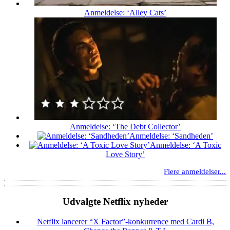
Anmeldelse: ‘Alley Cats’
Anmeldelse: ‘The Debt Collector’
Anmeldelse: ‘Sandheden’
Anmeldelse: ‘A Toxic
Love Story’
Flere anmeldelser...
Udvalgte Netflix nyheder
Netflix lancerer “X Factor”-konkurrence med Cardi B,