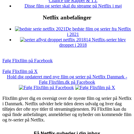
Chance the Rapper & T.I.
Disse film og serier skal du streame på Netflix i maj
Netflix anbefalinger
De bedste film og serier fra Netflix
i 2021
14 Netflix-serier blev
droppet i 2018
Følg Flixfilm på Facebook
Følg Flixfilm på X
Hold dig opdateret med nye film og serier på Netflix Danmark -
Følg Flixfilm.dk på Facebook
Flixfilm giver dig en oversigt over de nyeste film og serier på Netflix
i Danmark. Netflix udvider hele tiden deres udvalg og hver dag
tilføjes der ofte nye titler til streamingtjenesten. På Flixfilm kan du
også finde anbefalinger, anmeldelser og nyheder om kommende film
og tv-serier på Netflix.
Få Netflix-nyheder i din inbox