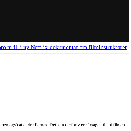
ro m.fl. i ny Netflix-dokumentar om filminstruktører
 men også at andre fjernes. Det kan derfor være årsagen til, at filmen