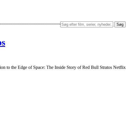
Søg
os