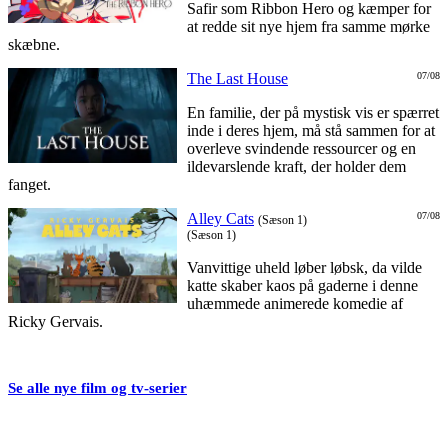
Safir som Ribbon Hero og kæmper for
at redde sit nye hjem fra samme mørke
skæbne.
The Last House
07/08
En familie, der på mystisk vis er spærret
inde i deres hjem, må stå sammen for at
overleve svindende ressourcer og en
ildevarslende kraft, der holder dem
fanget.
Alley Cats
07/08
(Sæson 1)
(Sæson 1)
Vanvittige uheld løber løbsk, da vilde
katte skaber kaos på gaderne i denne
uhæmmede animerede komedie af
Ricky Gervais.
Se alle nye film og tv-serier