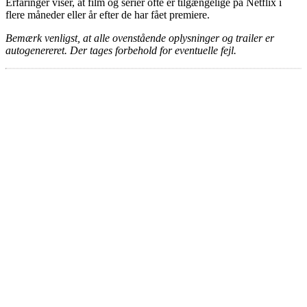
Erfaringer viser, at film og serier ofte er tilgængelige på Netflix i
flere måneder eller år efter de har fået premiere.
Bemærk venligst, at alle ovenstående oplysninger og trailer er
autogenereret. Der tages forbehold for eventuelle fejl.