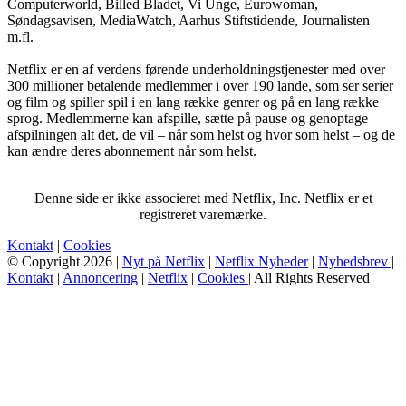
Computerworld, Billed Bladet, Vi Unge, Eurowoman,
Søndagsavisen, MediaWatch, Aarhus Stiftstidende, Journalisten
m.fl.
Netflix er en af verdens førende underholdningstjenester med over
300 millioner betalende medlemmer i over 190 lande, som ser serier
og film og spiller spil i en lang række genrer og på en lang række
sprog. Medlemmerne kan afspille, sætte på pause og genoptage
afspilningen alt det, de vil – når som helst og hvor som helst – og de
kan ændre deres abonnement når som helst.
Denne side er ikke associeret med Netflix, Inc. Netflix er et
registreret varemærke.
Kontakt
|
Cookies
© Copyright 2026 |
Nyt på Netflix
|
Netflix Nyheder
|
Nyhedsbrev
|
Kontakt
|
Annoncering
|
Netflix
|
Cookies
| All Rights Reserved