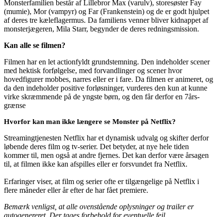
Monsterfamilien består af Lillebror Max (varulv), storesøster Fay
(mumie), Mor (vampyr) og Far (Frankenstein) og de er godt hjulpet
af deres tre kæleflagermus. Da familiens venner bliver kidnappet af
monsterjægeren, Mila Starr, begynder de deres redningsmission.
Kan alle se filmen?
Filmen har en let actionfyldt grundstemning. Den indeholder scener
med hektisk forfølgelse, med forvandlinger og scener hvor
hovedfigurer mobbes, narres eller er i fare. Da filmen er animeret, og
da den indeholder positive forløsninger, vurderes den kun at kunne
virke skræmmende på de yngste børn, og den får derfor en 7års-
grænse
Hvorfor kan man ikke længere se Monster på Netflix?
Streamingtjenesten Netflix har et dynamisk udvalg og skifter derfor
løbende deres film og tv-serier. Det betyder, at nye hele tiden
kommer til, men også at andre fjernes. Det kan derfor være årsagen
til, at filmen ikke kan afspilles eller er forsvundet fra Netflix.
Erfaringer viser, at film og serier ofte er tilgængelige på Netflix i
flere måneder eller år efter de har fået premiere.
Bemærk venligst, at alle ovenstående oplysninger og trailer er
autogenereret. Der tages forbehold for eventuelle fejl.