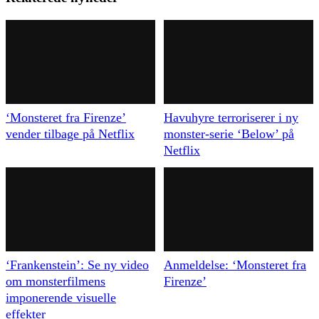
‘Monsteret fra Firenze’
Havuhyre terroriserer i ny
vender tilbage på Netflix
monster-serie ‘Below’ på
Netflix
‘Frankenstein’: Se ny video
Anmeldelse: ‘Monsteret fra
om monsterfilmens
Firenze’
imponerende visuelle
effekter