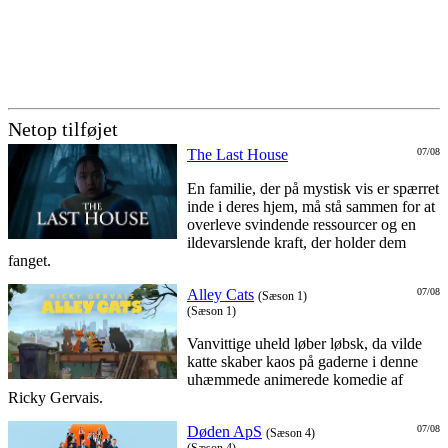
Netop tilføjet
The Last House
07/08
En familie, der på mystisk vis er spærret
inde i deres hjem, må stå sammen for at
overleve svindende ressourcer og en
ildevarslende kraft, der holder dem
fanget.
Alley Cats
07/08
(Sæson 1)
(Sæson 1)
Vanvittige uheld løber løbsk, da vilde
katte skaber kaos på gaderne i denne
uhæmmede animerede komedie af
Ricky Gervais.
Døden ApS
07/08
(Sæson 4)