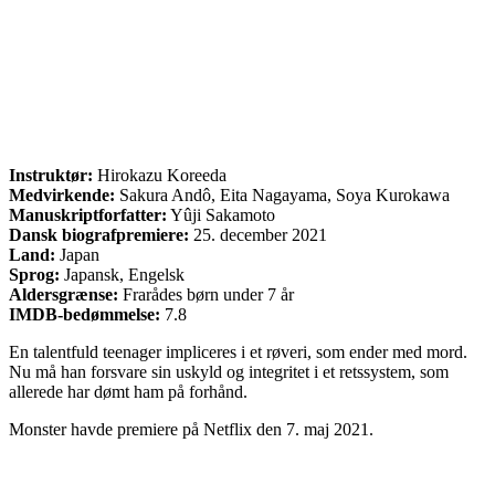
Instruktør:
Hirokazu Koreeda
Medvirkende:
Sakura Andô, Eita Nagayama, Soya Kurokawa
Manuskriptforfatter:
Yûji Sakamoto
Dansk biografpremiere:
25. december 2021
Land:
Japan
Sprog:
Japansk, Engelsk
Aldersgrænse:
Frarådes børn under 7 år
IMDB-bedømmelse:
7.8
En talentfuld teenager impliceres i et røveri, som ender med mord.
Nu må han forsvare sin uskyld og integritet i et retssystem, som
allerede har dømt ham på forhånd.
Monster havde premiere på Netflix den 7. maj 2021.