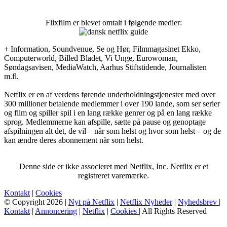
Flixfilm er blevet omtalt i følgende medier:
+ Information, Soundvenue, Se og Hør, Filmmagasinet Ekko,
Computerworld, Billed Bladet, Vi Unge, Eurowoman,
Søndagsavisen, MediaWatch, Aarhus Stiftstidende, Journalisten
m.fl.
Netflix er en af verdens førende underholdningstjenester med over
300 millioner betalende medlemmer i over 190 lande, som ser serier
og film og spiller spil i en lang række genrer og på en lang række
sprog. Medlemmerne kan afspille, sætte på pause og genoptage
afspilningen alt det, de vil – når som helst og hvor som helst – og de
kan ændre deres abonnement når som helst.
Denne side er ikke associeret med Netflix, Inc. Netflix er et
registreret varemærke.
Kontakt
|
Cookies
© Copyright 2026 |
Nyt på Netflix
|
Netflix Nyheder
|
Nyhedsbrev
|
Kontakt
|
Annoncering
|
Netflix
|
Cookies
| All Rights Reserved