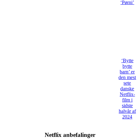
‘Pørni’
‘Bytte
bytte
barn’ er
den mest
sete
danske
Netflix-
film i
sidste
halvår af
2024
Netflix anbefalinger