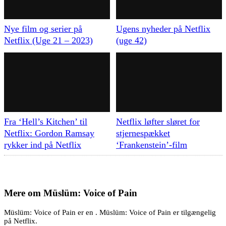
Nye film og serier på
Ugens nyheder på Netflix
Netflix (Uge 21 – 2023)
(uge 42)
Fra ‘Hell’s Kitchen’ til
Netflix løfter sløret for
Netflix: Gordon Ramsay
stjernespækket
rykker ind på Netflix
‘Frankenstein’-film
Mere om
Müslüm: Voice of Pain
Müslüm: Voice of Pain er en . Müslüm: Voice of Pain er tilgængelig
på Netflix.