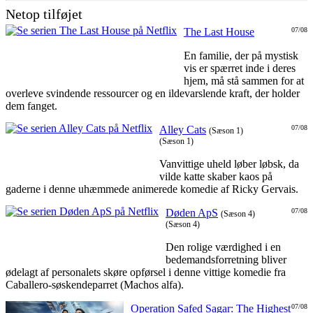
Netop tilføjet
The Last House
07/08
En familie, der på mystisk
vis er spærret inde i deres
hjem, må stå sammen for at
overleve svindende ressourcer og en ildevarslende kraft, der holder
dem fanget.
Alley Cats
07/08
(Sæson 1)
(Sæson 1)
Vanvittige uheld løber løbsk, da
vilde katte skaber kaos på
gaderne i denne uhæmmede animerede komedie af Ricky Gervais.
Døden ApS
07/08
(Sæson 4)
(Sæson 4)
Den rolige værdighed i en
bedemandsforretning bliver
ødelagt af personalets skøre opførsel i denne vittige komedie fra
Caballero-søskendeparret (Machos alfa).
Operation Safed Sagar: The Highest
07/08