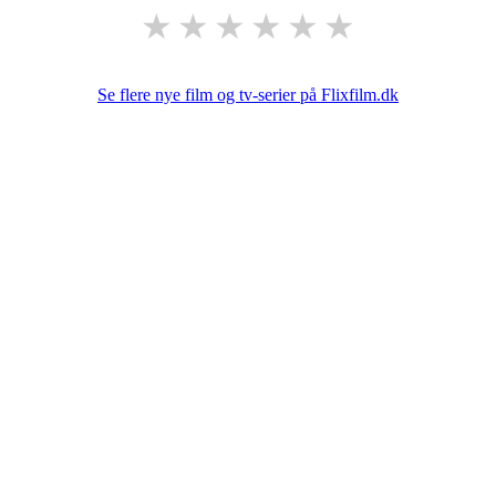
★
★
★
★
★
★
Se flere nye film og tv-serier på Flixfilm.dk