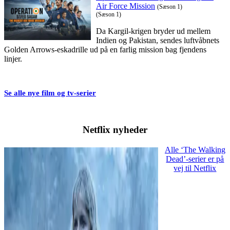
Air Force Mission
(Sæson 1)
(Sæson 1)
Da Kargil-krigen bryder ud mellem
Indien og Pakistan, sendes luftvåbnets
Golden Arrows-eskadrille ud på en farlig mission bag fjendens
linjer.
Se alle nye film og tv-serier
Netflix nyheder
Alle ‘The Walking
Dead’-serier er på
vej til Netflix