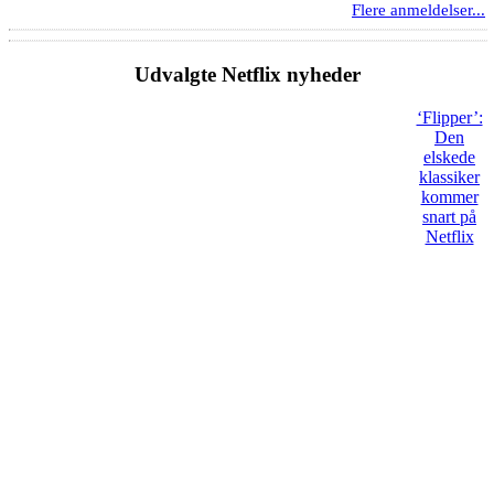
Flere anmeldelser...
Udvalgte Netflix nyheder
‘Flipper’:
Den
elskede
klassiker
kommer
snart på
Netflix