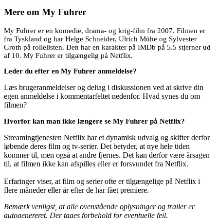
Mere om
My Fuhrer
My Fuhrer er en komedie, drama- og krig-film fra 2007. Filmen er
fra Tyskland og har Helge Schneider, Ulrich Mühe og Sylvester
Groth på rollelisten. Den har en karakter på IMDb på 5.5 stjerner ud
af 10. My Fuhrer er tilgængelig på Netflix.
Leder du efter en My Fuhrer anmeldelse?
Læs brugeranmeldelser og deltag i diskussionen ved at skrive din
egen anmeldelse i kommentarfeltet nedenfor. Hvad synes du om
filmen?
Hvorfor kan man ikke længere se My Fuhrer på Netflix?
Streamingtjenesten Netflix har et dynamisk udvalg og skifter derfor
løbende deres film og tv-serier. Det betyder, at nye hele tiden
kommer til, men også at andre fjernes. Det kan derfor være årsagen
til, at filmen ikke kan afspilles eller er forsvundet fra Netflix.
Erfaringer viser, at film og serier ofte er tilgængelige på Netflix i
flere måneder eller år efter de har fået premiere.
Bemærk venligst, at alle ovenstående oplysninger og trailer er
autogenereret. Der tages forbehold for eventuelle fejl.