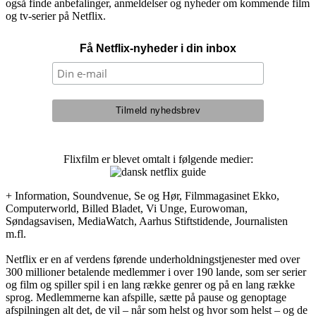
også finde anbefalinger, anmeldelser og nyheder om kommende film
og tv-serier på Netflix.
Få Netflix-nyheder i din inbox
Flixfilm er blevet omtalt i følgende medier:
+ Information, Soundvenue, Se og Hør, Filmmagasinet Ekko,
Computerworld, Billed Bladet, Vi Unge, Eurowoman,
Søndagsavisen, MediaWatch, Aarhus Stiftstidende, Journalisten
m.fl.
Netflix er en af verdens førende underholdningstjenester med over
300 millioner betalende medlemmer i over 190 lande, som ser serier
og film og spiller spil i en lang række genrer og på en lang række
sprog. Medlemmerne kan afspille, sætte på pause og genoptage
afspilningen alt det, de vil – når som helst og hvor som helst – og de