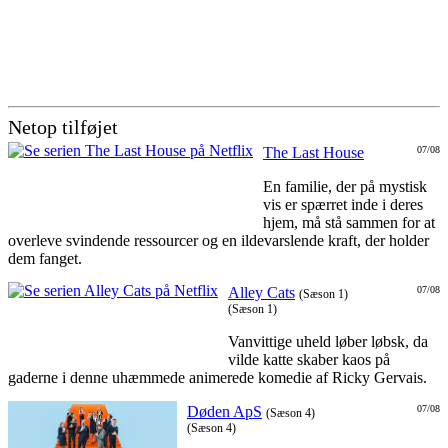
Netop tilføjet
The Last House
07/08
En familie, der på mystisk
vis er spærret inde i deres
hjem, må stå sammen for at
overleve svindende ressourcer og en ildevarslende kraft, der holder
dem fanget.
Alley Cats
07/08
(Sæson 1)
(Sæson 1)
Vanvittige uheld løber løbsk, da
vilde katte skaber kaos på
gaderne i denne uhæmmede animerede komedie af Ricky Gervais.
Døden ApS
07/08
(Sæson 4)
(Sæson 4)