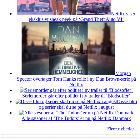
Netflix viser
eksklusivt sneak peek på ‘Grand Theft Auto VI’
Morgan
Spector overtager Tom Hanks rolle i ny Dan Brown-serie på
Netflix
Seriemorder går efter politiet i ny trailer til ‘Blodsoffer’
Disse film
og serier skal du se på Netflix i august
Alle sæsoner af ‘The Tudors’ er nu på Netflix Danmark
Flere nyheder...