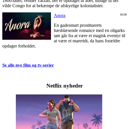
1800-tallet, vender Tarzan, der er opdraget af aber, tilbage til det
vilde Congo for at bekæmpe de afskyelige kolonialister.
Anora
06/08
En gadesmart prostituerets
hæsblæsende romance med en oligarks
søn går fra at være et magisk eventyr til
at være et mareridt, da hans forældre
opdager forholdet.
Se alle nye film og tv-serier
Netflix nyheder