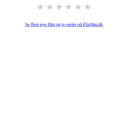
★
★
★
★
★
★
Se flere nye film og tv-serier på Flixfilm.dk