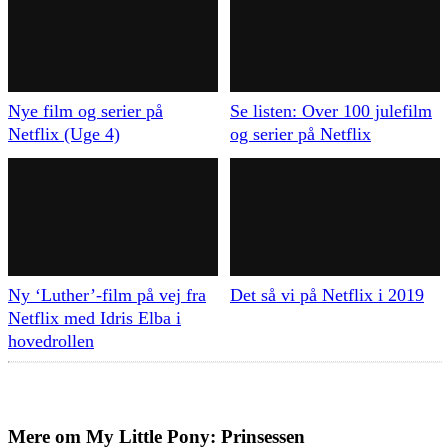
Nye film og serier på
Se listen: Over 100 julefilm
Netflix (Uge 4)
og serier på Netflix
Ny ‘Luther’-film på vej fra
Det så vi på Netflix i 2019
Netflix med Idris Elba i
hovedrollen
Mere om
My Little Pony: Prinsessen