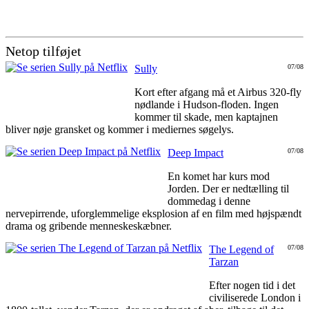
Netop tilføjet
Sully
07/08
Kort efter afgang må et Airbus 320-fly
nødlande i Hudson-floden. Ingen
kommer til skade, men kaptajnen
bliver nøje gransket og kommer i mediernes søgelys.
Deep Impact
07/08
En komet har kurs mod
Jorden. Der er nedtælling til
dommedag i denne
nervepirrende, uforglemmelige eksplosion af en film med højspændt
drama og gribende menneskeskæbner.
The Legend of
07/08
Tarzan
Efter nogen tid i det
civiliserede London i