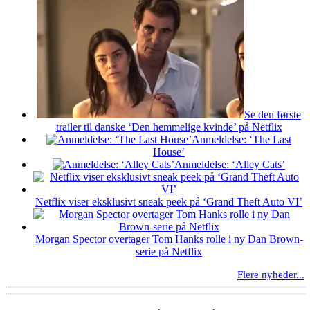
Se den første
trailer til danske ‘Den hemmelige kvinde’ på Netflix
Anmeldelse: ‘The Last
House’
Anmeldelse: ‘Alley Cats’
Netflix viser eksklusivt sneak peek på ‘Grand Theft Auto VI’
Morgan Spector overtager Tom Hanks rolle i ny Dan Brown-
serie på Netflix
Flere nyheder...