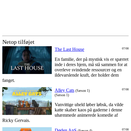
Netop tilføjet
The Last House
07/08
En familie, der på mystisk vis er spærret
inde i deres hjem, må stå sammen for at
overleve svindende ressourcer og en
ildevarslende kraft, der holder dem
fanget.
Alley Cats
07/08
(Sæson 1)
(Sæson 1)
Vanvittige uheld løber løbsk, da vilde
katte skaber kaos på gaderne i denne
uhæmmede animerede komedie af
Ricky Gervais.
Døden ApS
07/08
(Sæson 4)