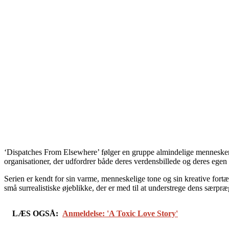
‘Dispatches From Elsewhere’ følger en gruppe almindelige mennesker, so
organisationer, der udfordrer både deres verdensbillede og deres egen i
Serien er kendt for sin varme, menneskelige tone og sin kreative fortæ
små surrealistiske øjeblikke, der er med til at understrege dens særpr
LÆS OGSÅ:
Anmeldelse: 'A Toxic Love Story'