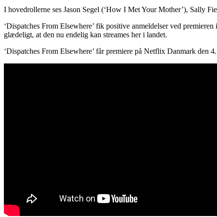
I hovedrollerne ses Jason Segel (‘How I Met Your Mother’), Sally Fie
‘Dispatches From Elsewhere’ fik positive anmeldelser ved premieren i 2
glædeligt, at den nu endelig kan streames her i landet.
‘Dispatches From Elsewhere’ får premiere på Netflix Danmark den 4