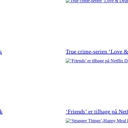
k
True crime-serien ‘Love &
rk
‘Friends’ er tilbage på Ne