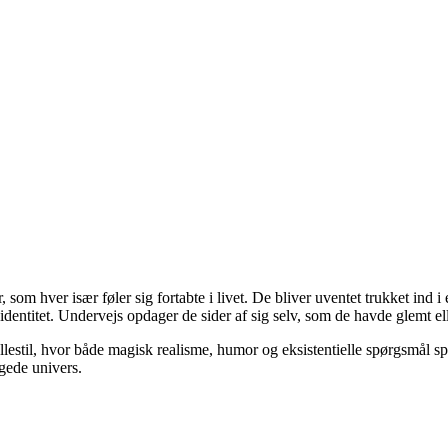
m hver især føler sig fortabte i livet. De bliver uventet trukket ind i 
dentitet. Undervejs opdager de sider af sig selv, som de havde glemt ell
llestil, hvor både magisk realisme, humor og eksistentielle spørgsmål spi
ægede univers.