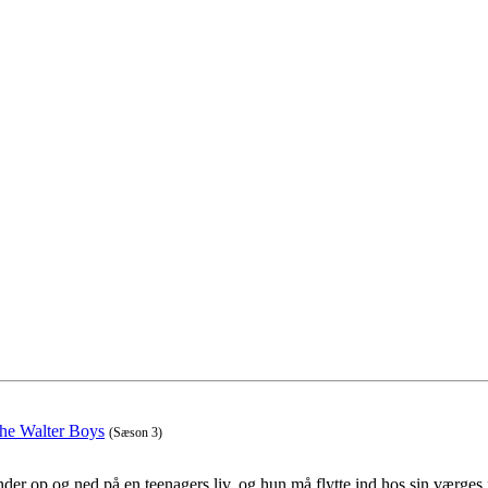
the Walter Boys
(Sæson 3)
der op og ned på en teenagers liv, og hun må flytte ind hos sin værges 