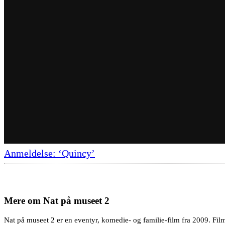
Anmeldelse: ‘Quincy’
Mere om
Nat på museet 2
Nat på museet 2 er en eventyr, komedie- og familie-film fra 2009. Fi