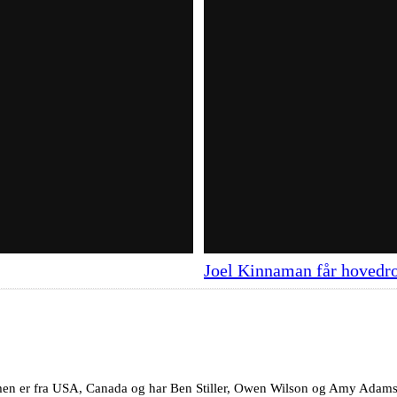
Joel Kinnaman får hovedrol
lmen er fra USA, Canada og har Ben Stiller, Owen Wilson og Amy Adams p