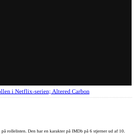
len i Netflix-serien; Altered Carbon
å rollelisten. Den har en karakter på IMDb på 6 stjerner ud af 10.