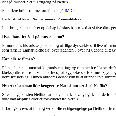
Nat på museet 2 er tilgængelig på Netflix.
Find flere informationer om filmen på
IMDb
.
Leder du efter en Nat på museet 2 anmeldelse?
Læs brugeranmeldelser og deltag i diskussionen ved at skrive din eg
Hvad handler Nat på museet 2 om?
Et museums historiske personer og utallige dyr vækkes til live når mø
som Amelia Earhart alene fløj over Atlanten i, over Al Capone til æg
Kan alle se filmen?
Filmen har en humoristisk grundstemning, og rummer hæsblæsende fo
blæksputte, en mand som holdes op af egypiske soldater med spyd, o
komiske indslag. Filmen vurderes derfor kun til at kunne virke skræ
Hvorfor kan man ikke længere se Nat på museet 2 på Netflix?
Streamingtjenesten Netflix har et dynamisk udvalg og skifter derfor løb
ikke kan afspilles eller er forsvundet fra Netflix.
Erfaringer viser, at film og serier ofte er tilgængelige på Netflix i fler