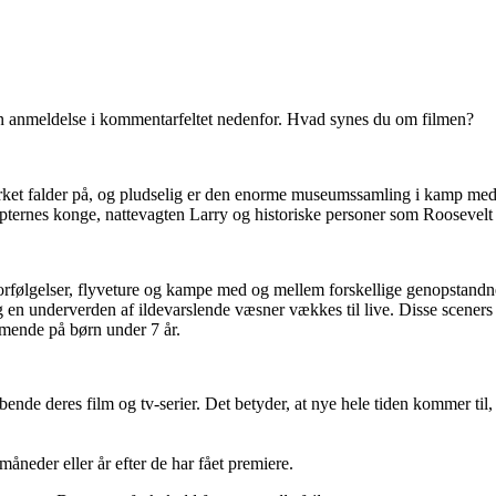
en anmeldelse i kommentarfeltet nedenfor. Hvad synes du om filmen?
rket falder på, og pludselig er den enorme museumssamling i kamp med o
ypternes konge, nattevagten Larry og historiske personer som Roosevelt
rfølgelser, flyveture og kampe med og mellem forskellige genopstand
g en underverden af ildevarslende væsner vækkes til live. Disse scene
mmende på børn under 7 år.
ende deres film og tv-serier. Det betyder, at nye hele tiden kommer til,
e måneder eller år efter de har fået premiere.