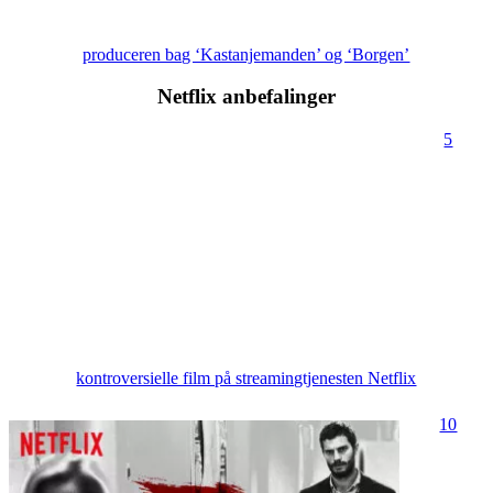
produceren bag ‘Kastanjemanden’ og ‘Borgen’
Netflix anbefalinger
5
kontroversielle film på streamingtjenesten Netflix
10