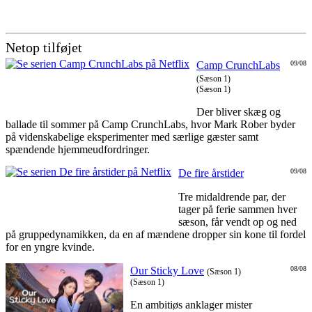
Netop tilføjet
Camp CrunchLabs
09/08
(Sæson 1)
(Sæson 1)
Der bliver skæg og
ballade til sommer på Camp CrunchLabs, hvor Mark Rober byder
på videnskabelige eksperimenter med særlige gæster samt
spændende hjemmeudfordringer.
De fire årstider
09/08
Tre midaldrende par, der
tager på ferie sammen hver
sæson, får vendt op og ned
på gruppedynamikken, da en af mændene dropper sin kone til fordel
for en yngre kvinde.
Our Sticky Love
08/08
(Sæson 1)
(Sæson 1)
En ambitiøs anklager mister