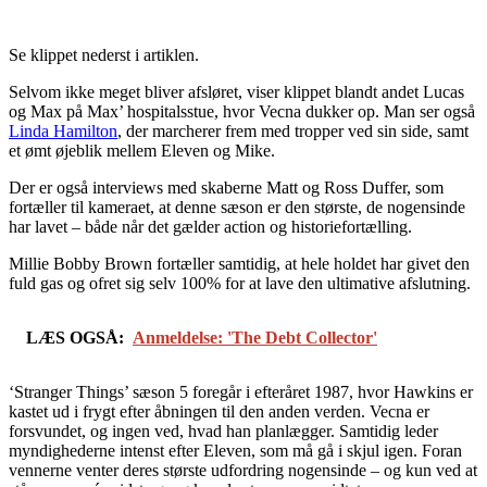
Se klippet nederst i artiklen.
Selvom ikke meget bliver afsløret, viser klippet blandt andet Lucas
og Max på Max’ hospitalsstue, hvor Vecna dukker op. Man ser også
Linda Hamilton
, der marcherer frem med tropper ved sin side, samt
et ømt øjeblik mellem Eleven og Mike.
Der er også interviews med skaberne Matt og Ross Duffer, som
fortæller til kameraet, at denne sæson er den største, de nogensinde
har lavet – både når det gælder action og historiefortælling.
Millie Bobby Brown fortæller samtidig, at hele holdet har givet den
fuld gas og ofret sig selv 100% for at lave den ultimative afslutning.
LÆS OGSÅ:
Anmeldelse: 'The Debt Collector'
‘Stranger Things’ sæson 5 foregår i efteråret 1987, hvor Hawkins er
kastet ud i frygt efter åbningen til den anden verden. Vecna er
forsvundet, og ingen ved, hvad han planlægger. Samtidig leder
myndighederne intenst efter Eleven, som må gå i skjul igen. Foran
vennerne venter deres største udfordring nogensinde – og kun ved at