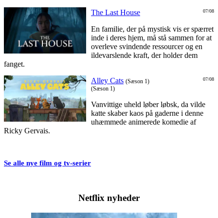
The Last House
07/08
En familie, der på mystisk vis er spærret
inde i deres hjem, må stå sammen for at
overleve svindende ressourcer og en
ildevarslende kraft, der holder dem
fanget.
Alley Cats
07/08
(Sæson 1)
(Sæson 1)
Vanvittige uheld løber løbsk, da vilde
katte skaber kaos på gaderne i denne
uhæmmede animerede komedie af
Ricky Gervais.
Se alle nye film og tv-serier
Netflix nyheder