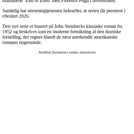
dramaserie ‘East of Eden’ med Florence Pugh i hovedrollen.
Samtidig har streamingtjenesten bekræftet, at serien får premiere i
efteråret 2026.
Den nye serie er baseret på John Steinbecks klassiske roman fra
1952 og beskrives som en moderne fortolkning af den ikoniske
fortælling, der regnes blandt de mest anerkendte amerikanske
romaner nogensinde.
Artiklen fortsætter under annoncen