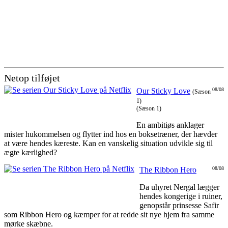
Netop tilføjet
Our Sticky Love
08/08
(Sæson
1)
(Sæson 1)
En ambitiøs anklager
mister hukommelsen og flytter ind hos en boksetræner, der hævder
at være hendes kæreste. Kan en vanskelig situation udvikle sig til
ægte kærlighed?
The Ribbon Hero
08/08
Da uhyret Nergal lægger
hendes kongerige i ruiner,
genopstår prinsesse Safir
som Ribbon Hero og kæmper for at redde sit nye hjem fra samme
mørke skæbne.