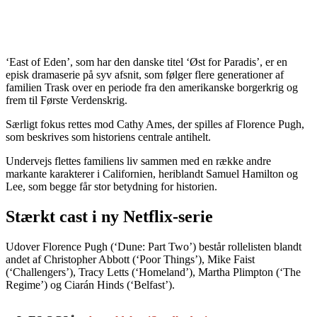
‘East of Eden’, som har den danske titel ‘Øst for Paradis’, er en
episk dramaserie på syv afsnit, som følger flere generationer af
familien Trask over en periode fra den amerikanske borgerkrig og
frem til Første Verdenskrig.
Særligt fokus rettes mod Cathy Ames, der spilles af Florence Pugh,
som beskrives som historiens centrale antihelt.
Undervejs flettes familiens liv sammen med en række andre
markante karakterer i Californien, heriblandt Samuel Hamilton og
Lee, som begge får stor betydning for historien.
Stærkt cast i ny Netflix-serie
Udover Florence Pugh (‘Dune: Part Two’) består rollelisten blandt
andet af Christopher Abbott (‘Poor Things’), Mike Faist
(‘Challengers’), Tracy Letts (‘Homeland’), Martha Plimpton (‘The
Regime’) og Ciarán Hinds (‘Belfast’).