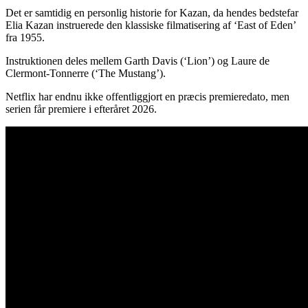
Det er samtidig en personlig historie for Kazan, da hendes bedstefar
Elia Kazan instruerede den klassiske filmatisering af ‘East of Eden’
fra 1955.
Instruktionen deles mellem Garth Davis (‘Lion’) og Laure de
Clermont-Tonnerre (‘The Mustang’).
Netflix har endnu ikke offentliggjort en præcis premieredato, men
serien får premiere i efteråret 2026.