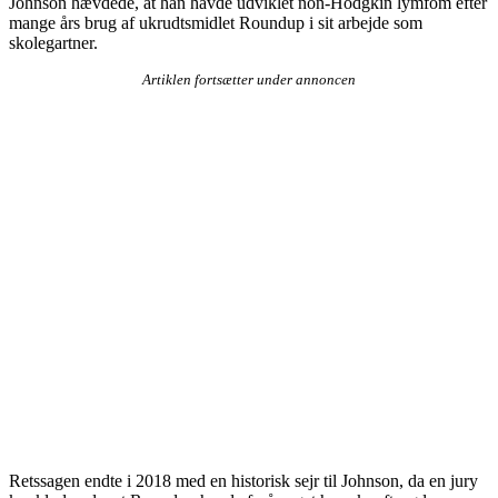
Johnson hævdede, at han havde udviklet non-Hodgkin lymfom efter
mange års brug af ukrudtsmidlet Roundup i sit arbejde som
skolegartner.
Artiklen fortsætter under annoncen
Retssagen endte i 2018 med en historisk sejr til Johnson, da en jury