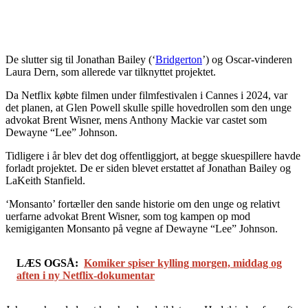
De slutter sig til Jonathan Bailey (‘
Bridgerton
’) og Oscar-vinderen
Laura Dern, som allerede var tilknyttet projektet.
Da Netflix købte filmen under filmfestivalen i Cannes i 2024, var
det planen, at Glen Powell skulle spille hovedrollen som den unge
advokat Brent Wisner, mens Anthony Mackie var castet som
Dewayne “Lee” Johnson.
Tidligere i år blev det dog offentliggjort, at begge skuespillere havde
forladt projektet. De er siden blevet erstattet af Jonathan Bailey og
LaKeith Stanfield.
‘Monsanto’ fortæller den sande historie om den unge og relativt
uerfarne advokat Brent Wisner, som tog kampen op mod
kemigiganten Monsanto på vegne af Dewayne “Lee” Johnson.
LÆS OGSÅ:
Komiker spiser kylling morgen, middag og
aften i ny Netflix-dokumentar