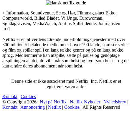
+ Information, Soundvenue, Se og Hør, Filmmagasinet Ekko,
Computerworld, Billed Bladet, Vi Unge, Eurowoman,
Søndagsavisen, MediaWatch, Aarhus Stiftstidende, Journalisten
m.fl.
Netflix er en af verdens førende underholdningstjenester med over
300 millioner betalende medlemmer i over 190 lande, som ser serier
og film og spiller spil i en lang række genrer og på en lang række
sprog. Medlemmerne kan afspille, sætte på pause og genoptage
afspilningen alt det, de vil – når som helst og hvor som helst – og de
kan ændre deres abonnement når som helst.
Denne side er ikke associeret med Netflix, Inc. Netflix er et
registreret varemærke.
Kontakt
|
Cookies
© Copyright 2026 |
Nyt på Netflix
|
Netflix Nyheder
|
Nyhedsbrev
|
Kontakt
|
Annoncering
|
Netflix
|
Cookies
| All Rights Reserved