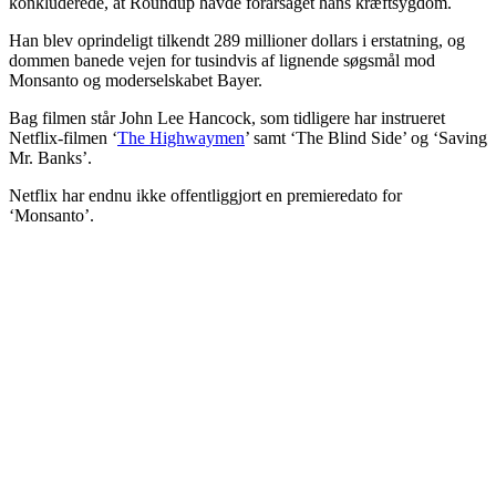
konkluderede, at Roundup havde forårsaget hans kræftsygdom.
Han blev oprindeligt tilkendt 289 millioner dollars i erstatning, og
dommen banede vejen for tusindvis af lignende søgsmål mod
Monsanto og moderselskabet Bayer.
Bag filmen står John Lee Hancock, som tidligere har instrueret
Netflix-filmen ‘
The Highwaymen
’ samt ‘The Blind Side’ og ‘Saving
Mr. Banks’.
Netflix har endnu ikke offentliggjort en premieredato for
‘Monsanto’.