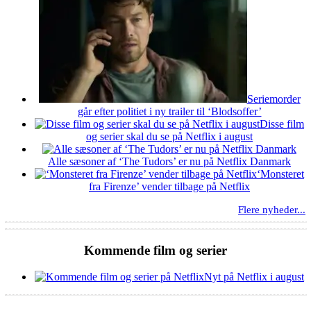
Seriemorder
går efter politiet i ny trailer til ‘Blodsoffer’
Disse film
og serier skal du se på Netflix i august
Alle sæsoner af ‘The Tudors’ er nu på Netflix Danmark
‘Monsteret
fra Firenze’ vender tilbage på Netflix
Flere nyheder...
Kommende film og serier
Nyt på Netflix i august