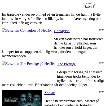
(Sæson 3)
(Sæson 3)
En tragedie vender op og ned på en teenagers liv, og hun må flytte
ind hos sin værges familie i en lille by, hvor hun lærer nye ting om
kærlighed, håb og venskab.
Contagion
06/08
Steven Soderbergh har instrueret
denne katastrofethriller, som
handler om et hold læger, der
kæmper for at stoppe en dødelig virus, før den tilintetgør
menneskeheden.
The Prestige
06/08
I desperate forsøg på at afsløre
hinandens tricks begynder to
tryllekunstnere at udføre stadigt
mere risikable numre. Efterhånden får det dødelige følger.
Zodiac
06/08
Denne nervepirrende film, baseret på
virkelige begivenheder, fortæller