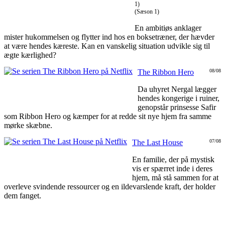
1)
(Sæson 1)
En ambitiøs anklager
mister hukommelsen og flytter ind hos en boksetræner, der hævder
at være hendes kæreste. Kan en vanskelig situation udvikle sig til
ægte kærlighed?
The Ribbon Hero
08/08
Da uhyret Nergal lægger
hendes kongerige i ruiner,
genopstår prinsesse Safir
som Ribbon Hero og kæmper for at redde sit nye hjem fra samme
mørke skæbne.
The Last House
07/08
En familie, der på mystisk
vis er spærret inde i deres
hjem, må stå sammen for at
overleve svindende ressourcer og en ildevarslende kraft, der holder
dem fanget.