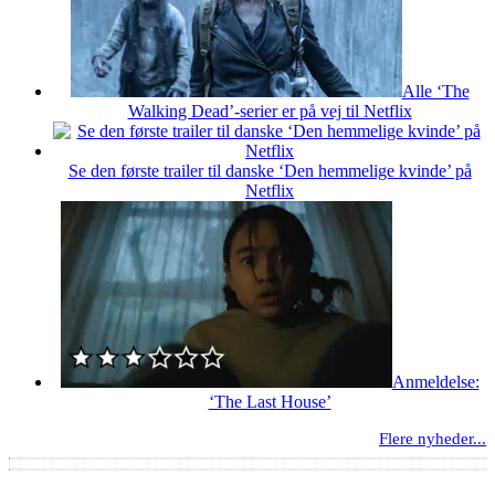
Alle ‘The
Walking Dead’-serier er på vej til Netflix
Se den første trailer til danske ‘Den hemmelige kvinde’ på
Netflix
Anmeldelse:
‘The Last House’
Flere nyheder...