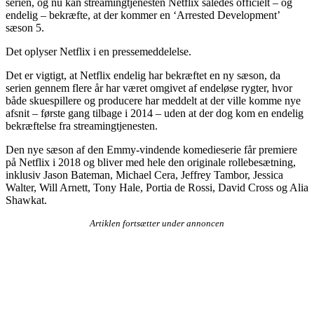
serien, og nu kan streamingtjenesten Netflix således officielt – og
endelig – bekræfte, at der kommer en ‘Arrested Development’
sæson 5.
Det oplyser Netflix i en pressemeddelelse.
Det er vigtigt, at Netflix endelig har bekræftet en ny sæson, da
serien gennem flere år har været omgivet af endeløse rygter, hvor
både skuespillere og producere har meddelt at der ville komme nye
afsnit – første gang tilbage i 2014 – uden at der dog kom en endelig
bekræftelse fra streamingtjenesten.
Den nye sæson af den Emmy-vindende komedieserie får premiere
på Netflix i 2018 og bliver med hele den originale rollebesætning,
inklusiv Jason Bateman, Michael Cera, Jeffrey Tambor, Jessica
Walter, Will Arnett, Tony Hale, Portia de Rossi, David Cross og Alia
Shawkat.
Artiklen fortsætter under annoncen