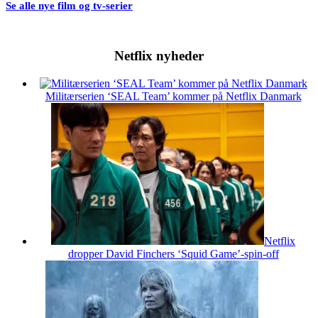
Se alle nye film og tv-serier
Netflix nyheder
Militærserien ‘SEAL Team’ kommer på Netflix Danmark
Netflix
dropper David Finchers ‘Squid Game’-spin-off