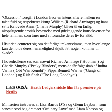
‘Obsession’ foregår i London hvor en intens affære mellem en
talentfuld og respekteret kirurg William (Richard Armitage) og hans
søns forlovede Anna (Charlie Murphy) bliver til en farlig,
altopslugende erotisk besættelse med ødelæggende konsekvenser for
hele familien, som truer med at forandre deres liv for altid.
Historien centrerer sig om det farlige trekantsdrama, men hvor længe
kan de holde deres hemmelighed skjult, før nogen kommer til
skade?
I hovedrollerne ses som nævnt Richard Armitage (‘Hobitten’) og
Charlie Murphy (‘Peaky Blinders’) mens de får følgeskab af Indira
Varma (‘Obi-Wan Kenobi’), Pippa Bennett-Warner (‘Gangs of
London’) og Rish Shah (‘The Long Goodbye’).
LÆS OGSÅ:
Heath Ledgers sidste film får premiere på
Netflix
Miniserien instrueres af Lisa Barros D’Sa og Glenn Leyburn, som
seneste stod bag dramaet ‘Ordinary Love’ med Liam Neeson og