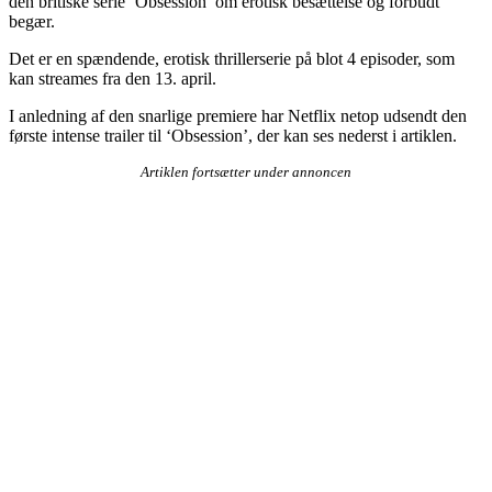
den britiske serie ‘Obsession’ om erotisk besættelse og forbudt
begær.
Det er en spændende, erotisk thrillerserie på blot 4 episoder, som
kan streames fra den 13. april.
I anledning af den snarlige premiere har Netflix netop udsendt den
første intense trailer til ‘Obsession’, der kan ses nederst i artiklen.
Artiklen fortsætter under annoncen