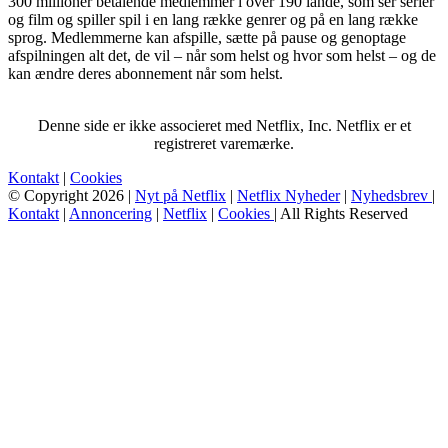
300 millioner betalende medlemmer i over 190 lande, som ser serier
og film og spiller spil i en lang række genrer og på en lang række
sprog. Medlemmerne kan afspille, sætte på pause og genoptage
afspilningen alt det, de vil – når som helst og hvor som helst – og de
kan ændre deres abonnement når som helst.
Denne side er ikke associeret med Netflix, Inc. Netflix er et
registreret varemærke.
Kontakt
|
Cookies
© Copyright 2026 |
Nyt på Netflix
|
Netflix Nyheder
|
Nyhedsbrev
|
Kontakt
|
Annoncering
|
Netflix
|
Cookies
| All Rights Reserved