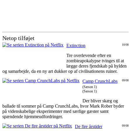
Netop tilføjet
Extinction
10/08
Tre overlevende efter en
zombieapokalypse tvinges til at
lægge deres fjendskab på hylden
og samarbejde, da en ny art dukker op af civilisationens ruiner.
Camp CrunchLabs
09/08
(Sæson 1)
(Sæson 1)
Der bliver skæg og
ballade til sommer på Camp CrunchLabs, hvor Mark Rober byder
på videnskabelige eksperimenter med særlige gæster samt
spændende hjemmeudfordringer.
De fire årstider
09/08