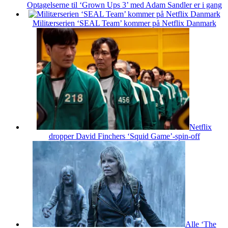
Optagelserne til ‘Grown Ups 3’ med Adam Sandler er i gang
Militærserien ‘SEAL Team’ kommer på Netflix Danmark
Netflix
dropper David Finchers ‘Squid Game’-spin-off
Alle ‘The