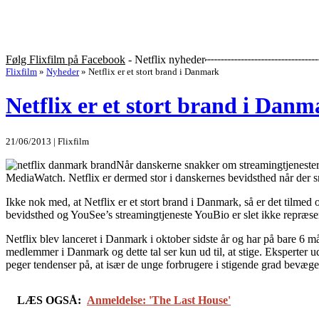
Følg Flixfilm på Facebook
- Netflix nyheder
Flixfilm
»
Nyheder
»
Netflix er et stort brand i Danmark
Netflix er et stort brand i Dan
21/06/2013 | Flixfilm
Når danskerne snakker om streamingtjenester
MediaWatch. Netflix er dermed stor i danskernes bevidsthed når der sn
Ikke nok med, at Netflix er et stort brand i Danmark, så er det tilm
bevidsthed og YouSee’s streamingtjeneste YouBio er slet ikke repræsen
Netflix blev lanceret i Danmark i oktober sidste år og har på bare 6 m
medlemmer i Danmark og dette tal ser kun ud til, at stige. Eksperter udt
peger tendenser på, at især de unge forbrugere i stigende grad bevæger 
LÆS OGSÅ:
Anmeldelse: 'The Last House'