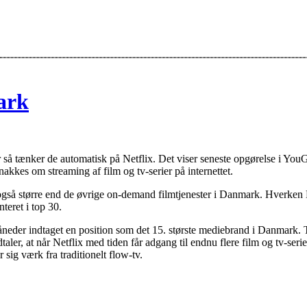
mark
 så tænker de automatisk på Netflix. Det viser seneste opgørelse i Yo
akkes om streaming af film og tv-serier på internettet.
ed også større end de øvrige on-demand filmtjenester i Danmark. Hverken
teret i top 30.
åneder indtaget en position som det 15. største mediebrand i Danmark. T
aler, at når Netflix med tiden får adgang til endnu flere film og tv-seri
sig værk fra traditionelt flow-tv.