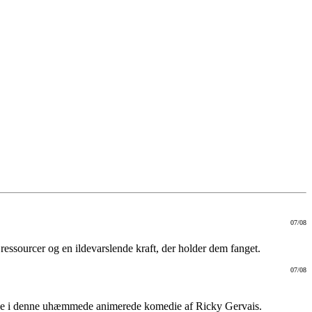
07/08
ressourcer og en ildevarslende kraft, der holder dem fanget.
07/08
derne i denne uhæmmede animerede komedie af Ricky Gervais.