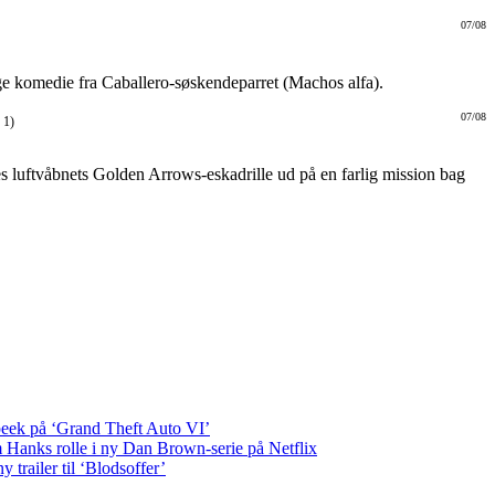
07/08
ige komedie fra Caballero-søskendeparret (Machos alfa).
07/08
 1)
s luftvåbnets Golden Arrows-eskadrille ud på en farlig mission bag
 peek på ‘Grand Theft Auto VI’
Hanks rolle i ny Dan Brown-serie på Netflix
ny trailer til ‘Blodsoffer’