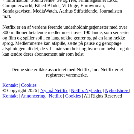
+ Information, Soundvenue, Se og Hør, Filmmagasinet Ekko,
Computerworld, Billed Bladet, Vi Unge, Eurowoman,
Søndagsavisen, MediaWatch, Aarhus Stiftstidende, Journalisten
m.fl.
Netflix er en af verdens førende underholdningstjenester med over
300 millioner betalende medlemmer i over 190 lande, som ser serier
og film og spiller spil i en lang række genrer og på en lang række
sprog. Medlemmerne kan afspille, sætte på pause og genoptage
afspilningen alt det, de vil – når som helst og hvor som helst – og de
kan ændre deres abonnement når som helst.
Denne side er ikke associeret med Netflix, Inc. Netflix er et
registreret varemærke.
Kontakt
|
Cookies
© Copyright 2026 |
Nyt på Netflix
|
Netflix Nyheder
|
Nyhedsbrev
|
Kontakt
|
Annoncering
|
Netflix
|
Cookies
| All Rights Reserved