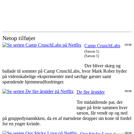
Netop tilføjet
Camp CrunchLabs
09/08
(Sæson 1)
(Sæson 1)
Der bliver skæg og
ballade til sommer på Camp CrunchLabs, hvor Mark Rober byder
på videnskabelige eksperimenter med særlige gæster samt
spændende hjemmeudfordringer.
De fire årstider
09/08
Tre midaldrende par, der
tager på ferie sammen hver
sæson, får vendt op og ned
på gruppedynamikken, da en af mændene dropper sin kone til fordel
for en yngre kvinde.
Our Sticky Love
08/08