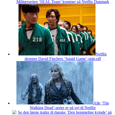
Militærserien ‘SEAL Team’ kommer på Netflix Danmark
Netflix
dropper David Finchers ‘Squid Game’-spin-off
Alle ‘The
Walking Dead’-serier er på vej til Netflix