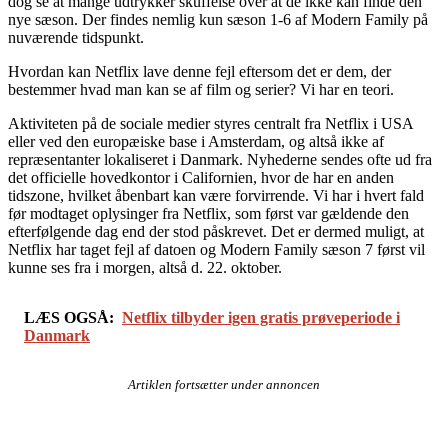
dog se at mange udtrykker skuffelse over at de ikke kan finde den
nye sæson. Der findes nemlig kun sæson 1-6 af Modern Family på
nuværende tidspunkt.
Hvordan kan Netflix lave denne fejl eftersom det er dem, der
bestemmer hvad man kan se af film og serier? Vi har en teori.
Aktiviteten på de sociale medier styres centralt fra Netflix i USA
eller ved den europæiske base i Amsterdam, og altså ikke af
repræsentanter lokaliseret i Danmark. Nyhederne sendes ofte ud fra
det officielle hovedkontor i Californien, hvor de har en anden
tidszone, hvilket åbenbart kan være forvirrende. Vi har i hvert fald
før modtaget oplysinger fra Netflix, som først var gældende den
efterfølgende dag end der stod påskrevet. Det er dermed muligt, at
Netflix har taget fejl af datoen og Modern Family sæson 7 først vil
kunne ses fra i morgen, altså d. 22. oktober.
LÆS OGSÅ:
Netflix tilbyder igen gratis prøveperiode i
Danmark
Artiklen fortsætter under annoncen