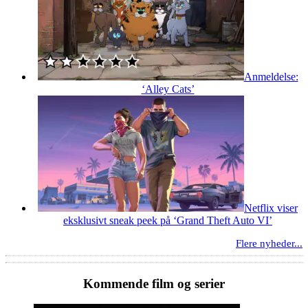
Anmeldelse:
‘Alley Cats’
Netflix viser
eksklusivt sneak peek på ‘Grand Theft Auto VI’
Flere nyheder...
Kommende film og serier