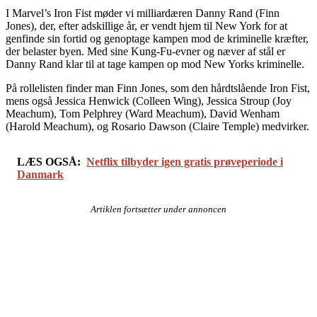
I Marvel’s Iron Fist møder vi milliardæren Danny Rand (Finn
Jones), der, efter adskillige år, er vendt hjem til New York for at
genfinde sin fortid og genoptage kampen mod de kriminelle kræfter,
der belaster byen. Med sine Kung-Fu-evner og næver af stål er
Danny Rand klar til at tage kampen op mod New Yorks kriminelle.
På rollelisten finder man Finn Jones, som den hårdtslående Iron Fist,
mens også Jessica Henwick (Colleen Wing), Jessica Stroup (Joy
Meachum), Tom Pelphrey (Ward Meachum), David Wenham
(Harold Meachum), og Rosario Dawson (Claire Temple) medvirker.
LÆS OGSÅ:
Netflix tilbyder igen gratis prøveperiode i
Danmark
Artiklen fortsætter under annoncen