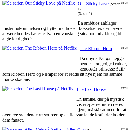
Our Sticky Love
08/08
(Sæson
1)
(Sæson 1)
En ambitiøs anklager
mister hukommelsen og flytter ind hos en boksetræner, der hævder
at være hendes kæreste. Kan en vanskelig situation udvikle sig til
ægte kærlighed?
The Ribbon Hero
08/08
Da uhyret Nergal lægger
hendes kongerige i ruiner,
genopstår prinsesse Safir
som Ribbon Hero og kæmper for at redde sit nye hjem fra samme
mørke skæbne.
The Last House
07/08
En familie, der på mystisk
vis er spærret inde i deres
hjem, må stå sammen for at
overleve svindende ressourcer og en ildevarslende kraft, der holder
dem fanget.
Alley Cats
07/08