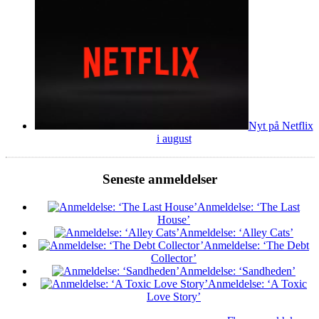
Nyt på Netflix
i august
Seneste anmeldelser
Anmeldelse: ‘The Last
House’
Anmeldelse: ‘Alley Cats’
Anmeldelse: ‘The Debt
Collector’
Anmeldelse: ‘Sandheden’
Anmeldelse: ‘A Toxic
Love Story’