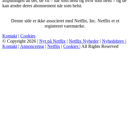
afspilningen alt det, de vil – når som helst og hvor som helst – og de
kan ændre deres abonnement når som helst.
Denne side er ikke associeret med Netflix, Inc. Netflix er et
registreret varemærke.
Kontakt
|
Cookies
© Copyright 2026 |
Nyt på Netflix
|
Netflix Nyheder
|
Nyhedsbrev
|
Kontakt
|
Annoncering
|
Netflix
|
Cookies
| All Rights Reserved