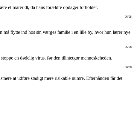
ære et mareridt, da hans forældre opdager forholdet.
06/08
 må flytte ind hos sin værges familie i en lille by, hvor hun lærer nye
06/08
 stoppe en dødelig virus, før den tilintetgør menneskeheden.
06/08
nstnere at udføre stadigt mere risikable numre. Efterhånden får det