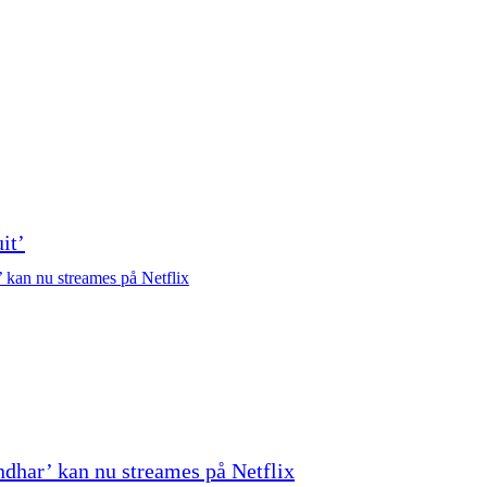
it’
ndhar’ kan nu streames på Netflix