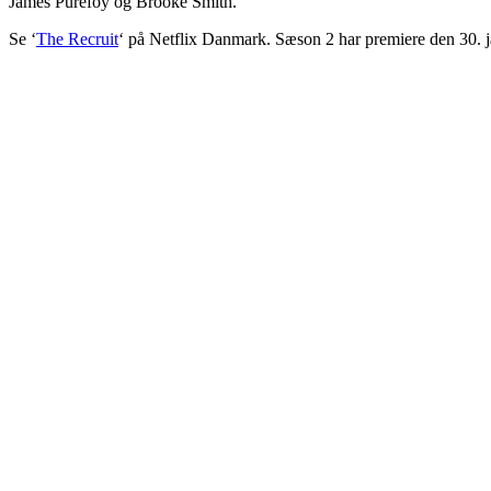
James Purefoy og Brooke Smith.
Se ‘
The Recruit
‘ på Netflix Danmark. Sæson 2 har premiere den 30. 