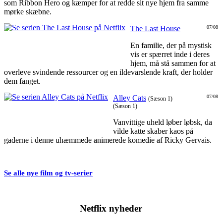
som Ribbon Hero og kæmper for at redde sit nye hjem fra samme
mørke skæbne.
The Last House
07/08
En familie, der på mystisk
vis er spærret inde i deres
hjem, må stå sammen for at
overleve svindende ressourcer og en ildevarslende kraft, der holder
dem fanget.
Alley Cats
07/08
(Sæson 1)
(Sæson 1)
Vanvittige uheld løber løbsk, da
vilde katte skaber kaos på
gaderne i denne uhæmmede animerede komedie af Ricky Gervais.
Se alle nye film og tv-serier
Netflix nyheder