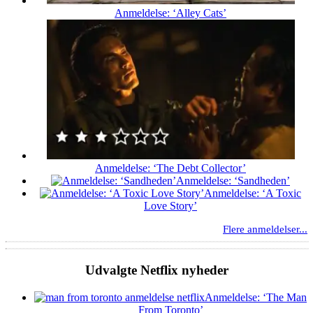
Anmeldelse: ‘Alley Cats’
Anmeldelse: ‘The Debt Collector’
Anmeldelse: ‘Sandheden’
Anmeldelse: ‘A Toxic
Love Story’
Flere anmeldelser...
Udvalgte Netflix nyheder
Anmeldelse: ‘The Man
From Toronto’