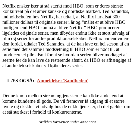
Netflix ønsker især at stå stærkt mod HBO, som er deres største
konkurrent på det amerikanske og nordiske marked. Ted Sarandos,
indholdschefen hos Netflix, har udtalt, at Netflix har afsat 300
millioner dollars til originale serier i år og “målet er at blive HBO
hurtigere end HBO kan nå at blive Netflix.” HBO producerer
ligeledes originale serier, men tilbyder endnu ikke et stort udvalg af
film og serier fra andre produktionsselskaber. Netflix har endvidere
den fordel, udtaler Ted Sarandos, at de kan lave en hel sæson af en
serie med det samme i modsætning til HBO som er nødt til, at
producere et pilotafsnit for at se hvordan serien bliver modtaget af
seerne før de kan lave de resterende afsnit, da HBO er afhængige af
at andre teleselskaber vil købe deres serier.
LÆS OGSÅ:
Anmeldelse: 'Sandheden'
Denne kamp mellem streamingtjenesterne kan ikke andet end at
komme kunderne til gode. De vil fremover få adgang til et større,
nyere og eksklusivt udvalg hos de enkle tjenester, da det gælder om
at stå stærkest i forhold til konkurrenterne.
Artiklen fortsætter under annoncen