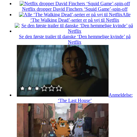
Netflix dropper David Finchers ‘Squid Game’-spin-off
Alle
‘The Walking Dead’-serier er på vej til Netflix
Se den første trailer til danske ‘Den hemmelige kvinde’ på
Netflix
Anmeldelse:
‘The Last House’