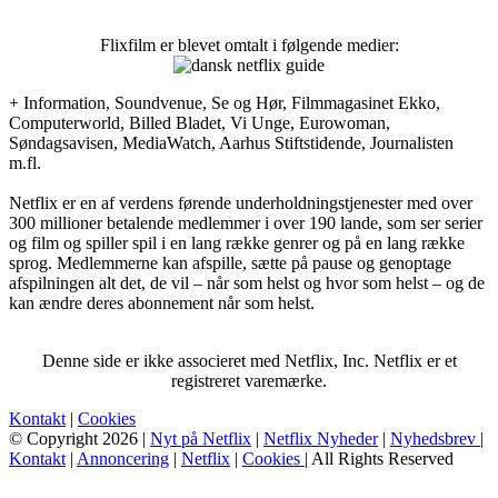
Flixfilm er blevet omtalt i følgende medier:
+ Information, Soundvenue, Se og Hør, Filmmagasinet Ekko,
Computerworld, Billed Bladet, Vi Unge, Eurowoman,
Søndagsavisen, MediaWatch, Aarhus Stiftstidende, Journalisten
m.fl.
Netflix er en af verdens førende underholdningstjenester med over
300 millioner betalende medlemmer i over 190 lande, som ser serier
og film og spiller spil i en lang række genrer og på en lang række
sprog. Medlemmerne kan afspille, sætte på pause og genoptage
afspilningen alt det, de vil – når som helst og hvor som helst – og de
kan ændre deres abonnement når som helst.
Denne side er ikke associeret med Netflix, Inc. Netflix er et
registreret varemærke.
Kontakt
|
Cookies
© Copyright 2026 |
Nyt på Netflix
|
Netflix Nyheder
|
Nyhedsbrev
|
Kontakt
|
Annoncering
|
Netflix
|
Cookies
| All Rights Reserved