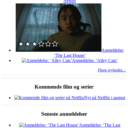
Netflix
Anmeldelse:
‘The Last House’
Anmeldelse: ‘Alley Cats’
Flere nyheder...
Kommende film og serier
Nyt på Netflix i august
Seneste anmeldelser
Anmeldelse: ‘The Last