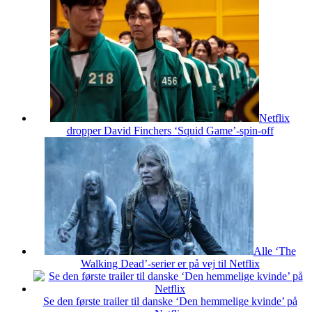
Netflix
dropper David Finchers ‘Squid Game’-spin-off
Alle ‘The
Walking Dead’-serier er på vej til Netflix
Se den første trailer til danske ‘Den hemmelige kvinde’ på