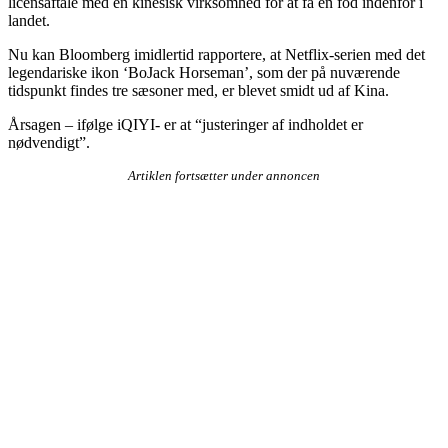
licensaftale med en kinesisk virksomhed for at få en fod indenfor i
landet.
Nu kan Bloomberg imidlertid rapportere, at Netflix-serien med det
legendariske ikon ‘BoJack Horseman’, som der på nuværende
tidspunkt findes tre sæsoner med, er blevet smidt ud af Kina.
Årsagen – ifølge iQIYI- er at “justeringer af indholdet er
nødvendigt”.
Artiklen fortsætter under annoncen