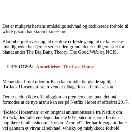
Det er muligvis hestens umådelige selvhad og dedikerede forhold til
whisky, som har skræmt kineserne.
Bloomberg skriver dog, at det ikke er første gang, at de kinesiske
myndigheder har fjernet serier uden grund; det er tidligere sket for
blandt andet The Big Bang Theory, The Good Wife og NCIS.
LÆS OGSÅ:
Anmeldelse: 'The Last House'
Mennesker bosat udenfor Kina kan imidlertid glæde sig til, at
‘BoJack Horseman’ snart vender tilbage for en fjerde sæson.
Der er endnu ikke offentliggjort en premieredato, men det må
formodes at de nye afsnit kan ses på Netflix i løbet af efteråret 2017.
‘BoJack Horseman’ er en original animationsserie fra Netflix om
BoJack, den fallerede legendariske 90’er sitcom-stjerne fra den
populære familie-sitcom “Horsin ‘Around”, der har forsøgt at finde
vej gennem et virvar af selvhad, whisky og mislykkede forhold.