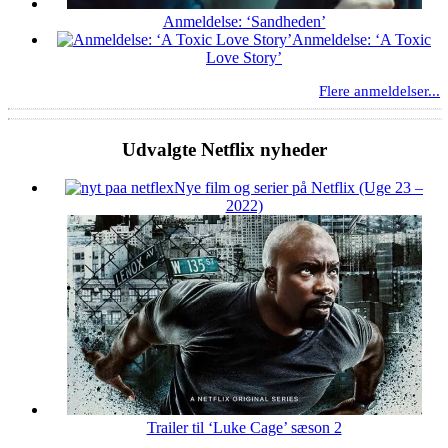
Anmeldelse: ‘Sandheden’
Anmeldelse: ‘A Toxic
Love Story’
Flere anmeldelser...
Udvalgte Netflix nyheder
Nye film og serier på Netflix (Uge 23 –
2022)
Trailer til ‘Luke Cage’ sæson 2