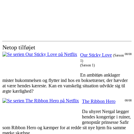
Netop tilføjet
Our Sticky Love
08/08
(Sæson
1)
(Sæson 1)
En ambitiøs anklager
mister hukommelsen og flytter ind hos en boksetræner, der hævder
at være hendes kæreste. Kan en vanskelig situation udvikle sig til
ægte kærlighed?
The Ribbon Hero
08/08
Da uhyret Nergal lægger
hendes kongerige i ruiner,
genopstår prinsesse Safir
som Ribbon Hero og kæmper for at redde sit nye hjem fra samme
mørke skæbne.