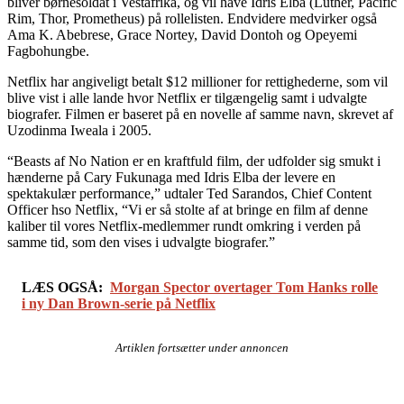
bliver børnesoldat i Vestafrika, og vil have Idris Elba (Luther, Pacific
Rim, Thor, Prometheus) på rollelisten. Endvidere medvirker også
Ama K. Abebrese, Grace Nortey, David Dontoh og Opeyemi
Fagbohungbe.
Netflix har angiveligt betalt $12 millioner for rettighederne, som vil
blive vist i alle lande hvor Netflix er tilgængelig samt i udvalgte
biografer. Filmen er baseret på en novelle af samme navn, skrevet af
Uzodinma Iweala i 2005.
“Beasts af No Nation er en kraftfuld film, der udfolder sig smukt i
hænderne på Cary Fukunaga med Idris Elba der levere en
spektakulær performance,” udtaler Ted Sarandos, Chief Content
Officer hso Netflix, “Vi er så stolte af at bringe en film af denne
kaliber til vores Netflix-medlemmer rundt omkring i verden på
samme tid, som den vises i udvalgte biografer.”
LÆS OGSÅ:
Morgan Spector overtager Tom Hanks rolle
i ny Dan Brown-serie på Netflix
Artiklen fortsætter under annoncen