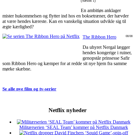
(Sæson 1)
En ambitiøs anklager
mister hukommelsen og flytter ind hos en boksetræner, der hævder
at være hendes kæreste. Kan en vanskelig situation udvikle sig til
ægte kærlighed?
The Ribbon Hero
08/08
Da uhyret Nergal lægger
hendes kongerige i ruiner,
genopstår prinsesse Safir
som Ribbon Hero og kæmper for at redde sit nye hjem fra samme
mørke skæbne.
Se alle nye film og tv-serier
Netflix nyheder
Militærserien ‘SEAL Team’ kommer på Netflix Danmark