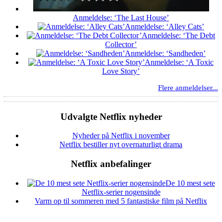
Anmeldelse: ‘The Last House’
Anmeldelse: ‘Alley Cats’
Anmeldelse: ‘The Debt
Collector’
Anmeldelse: ‘Sandheden’
Anmeldelse: ‘A Toxic
Love Story’
Flere anmeldelser...
Udvalgte Netflix nyheder
Nyheder på Netflix i november
Netflix bestiller nyt overnaturligt drama
Netflix anbefalinger
De 10 mest sete
Netflix-serier nogensinde
Varm op til sommeren med 5 fantastiske film på Netflix