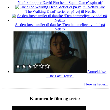
Netflix dropper David Finchers ‘Squid Game’-spin-off
Alle
‘The Walking Dead’-serier er på vej til Netflix
Se den første trailer til danske ‘Den hemmelige kvinde’ på
Netflix
Anmeldelse:
‘The Last House’
Flere nyheder...
Kommende film og serier