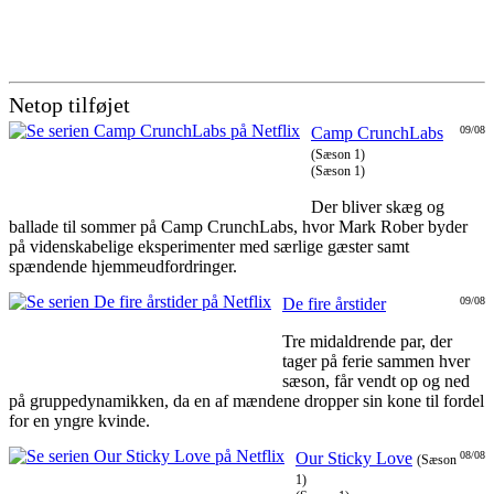
Netop tilføjet
Camp CrunchLabs
09/08
(Sæson 1)
(Sæson 1)
Der bliver skæg og
ballade til sommer på Camp CrunchLabs, hvor Mark Rober byder
på videnskabelige eksperimenter med særlige gæster samt
spændende hjemmeudfordringer.
De fire årstider
09/08
Tre midaldrende par, der
tager på ferie sammen hver
sæson, får vendt op og ned
på gruppedynamikken, da en af mændene dropper sin kone til fordel
for en yngre kvinde.
Our Sticky Love
08/08
(Sæson
1)