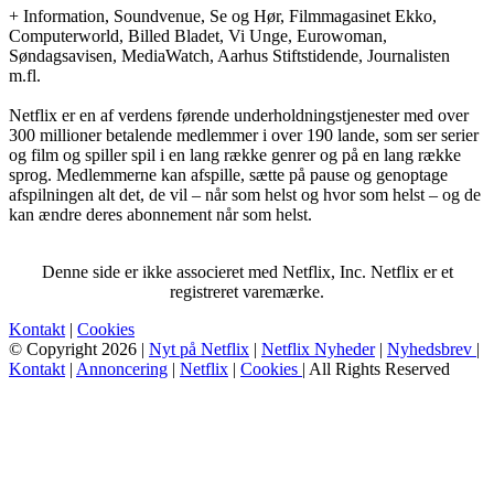
+ Information, Soundvenue, Se og Hør, Filmmagasinet Ekko,
Computerworld, Billed Bladet, Vi Unge, Eurowoman,
Søndagsavisen, MediaWatch, Aarhus Stiftstidende, Journalisten
m.fl.
Netflix er en af verdens førende underholdningstjenester med over
300 millioner betalende medlemmer i over 190 lande, som ser serier
og film og spiller spil i en lang række genrer og på en lang række
sprog. Medlemmerne kan afspille, sætte på pause og genoptage
afspilningen alt det, de vil – når som helst og hvor som helst – og de
kan ændre deres abonnement når som helst.
Denne side er ikke associeret med Netflix, Inc. Netflix er et
registreret varemærke.
Kontakt
|
Cookies
© Copyright 2026 |
Nyt på Netflix
|
Netflix Nyheder
|
Nyhedsbrev
|
Kontakt
|
Annoncering
|
Netflix
|
Cookies
| All Rights Reserved