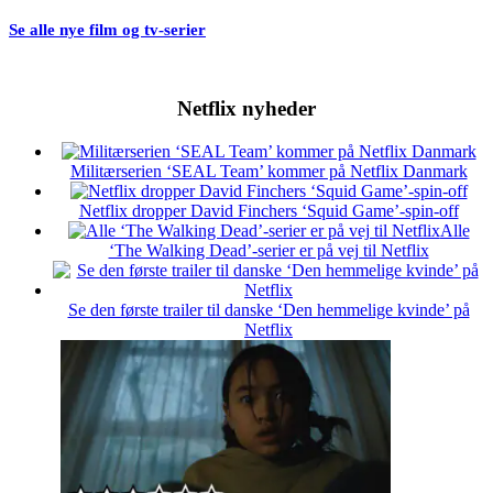
Se alle nye film og tv-serier
Netflix nyheder
Militærserien ‘SEAL Team’ kommer på Netflix Danmark
Netflix dropper David Finchers ‘Squid Game’-spin-off
Alle
‘The Walking Dead’-serier er på vej til Netflix
Se den første trailer til danske ‘Den hemmelige kvinde’ på
Netflix