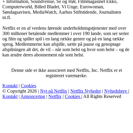
+ Information, Soundvenue, Se og Hør, Filmmagasinet Ekko,
Computerworld, Billed Bladet, Vi Unge, Eurowoman,
Søndagsavisen, MediaWatch, Aarhus Stiftstidende, Journalisten
m.fl.
Netflix er en af verdens førende underholdningstjenester med over
300 millioner betalende medlemmer i over 190 lande, som ser serier
og film og spiller spil i en lang række genrer og på en lang række
sprog. Medlemmerne kan afspille, sætte på pause og genoptage
afspilningen alt det, de vil – når som helst og hvor som helst – og de
kan ændre deres abonnement når som helst.
Denne side er ikke associeret med Netflix, Inc. Netflix er et
registreret varemærke.
Kontakt
|
Cookies
© Copyright 2026 |
Nyt på Netflix
|
Netflix Nyheder
|
Nyhedsbrev
|
Kontakt
|
Annoncering
|
Netflix
|
Cookies
| All Rights Reserved