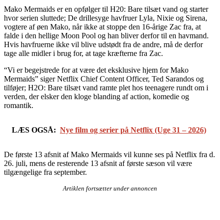
Mako Mermaids er en opfølger til H20: Bare tilsæt vand og starter
hvor serien sluttede; De drillesyge havfruer Lyla, Nixie og Sirena,
vogtere af øen Mako, når ikke at stoppe den 16-årige Zac fra, at
falde i den hellige Moon Pool og han bliver derfor til en havmand.
Hvis havfruerne ikke vil blive udstødt fra de andre, må de derfor
tage alle midler i brug for, at tage kræfterne fra Zac.
“Vi er begejstrede for at være det eksklusive hjem for Mako
Mermaids” siger Netflix Chief Content Officer, Ted Sarandos og
tilføjer; H2O: Bare tilsæt vand ramte plet hos teenagere rundt om i
verden, der elsker den kloge blanding af action, komedie og
romantik.
LÆS OGSÅ:
Nye film og serier på Netflix (Uge 31 – 2026)
De første 13 afsnit af Mako Mermaids vil kunne ses på Netflix fra d.
26. juli, mens de resterende 13 afsnit af første sæson vil være
tilgængelige fra september.
Artiklen fortsætter under annoncen