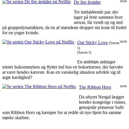
De fire årstider
09/08
Tre midaldrende par, der
tager på ferie sammen hver
sæson, får vendt op og ned
på gruppedynamikken, da en af mændene dropper sin kone til fordel
for en yngre kvinde.
Our Sticky Love
08/08
(Sæson
1)
(Sæson 1)
En ambitiøs anklager
mister hukommelsen og flytter ind hos en boksetræner, der hævder
at være hendes kæreste. Kan en vanskelig situation udvikle sig til
ægte kærlighed?
The Ribbon Hero
08/08
Da uhyret Nergal lægger
hendes kongerige i ruiner,
genopstår prinsesse Safir
som Ribbon Hero og kæmper for at redde sit nye hjem fra samme
mørke skæbne.