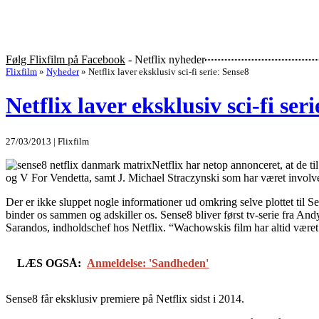
Følg Flixfilm på Facebook
- Netflix nyheder
Flixfilm
»
Nyheder
»
Netflix laver eksklusiv sci-fi serie: Sense8
Netflix laver eksklusiv sci-fi ser
27/03/2013 | Flixfilm
Netflix har netop annonceret, at de t
og V For Vendetta, samt J. Michael Straczynski som har været involve
Der er ikke sluppet nogle informationer ud omkring selve plottet til
binder os sammen og adskiller os. Sense8 bliver først tv-serie fra An
Sarandos, indholdschef hos Netflix. “Wachowskis film har altid været 
LÆS OGSÅ:
Anmeldelse: 'Sandheden'
Sense8 får eksklusiv premiere på Netflix sidst i 2014.