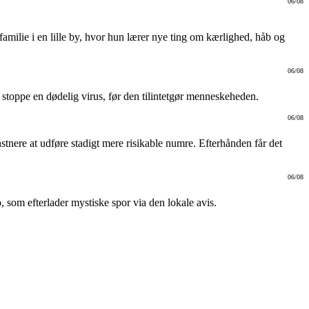
06/08
familie i en lille by, hvor hun lærer nye ting om kærlighed, håb og
06/08
 stoppe en dødelig virus, før den tilintetgør menneskeheden.
06/08
nstnere at udføre stadigt mere risikable numre. Efterhånden får det
06/08
, som efterlader mystiske spor via den lokale avis.