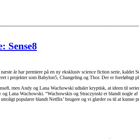
ie: Sense8
il næste år har premiere på en ny eksklusiv science fiction serie, kalde
ret i projekter som Babylon5, Changeling og Thor. Der er foreløbigt pl
 Sense8, men Andy og Lana Wachowski udtaler kryptisk, at ideen til ser
dy og Lana Wachowski. “Wachowskis og Straczynski er blandt nogle af de 
utroligt populære blandt Netflix’ brugere og vi glæder os til at kunne 