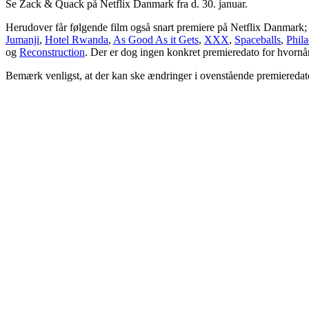
Se Zack & Quack på Netflix Danmark fra d. 30. januar.
Herudover får følgende film også snart premiere på Netflix Danmark;
Jumanji
,
Hotel Rwanda
,
As Good As it Gets
,
XXX
,
Spaceballs
,
Phila
og
Reconstruction
. Der er dog ingen konkret premieredato for hvornår 
Bemærk venligst, at der kan ske ændringer i ovenstående premieredat