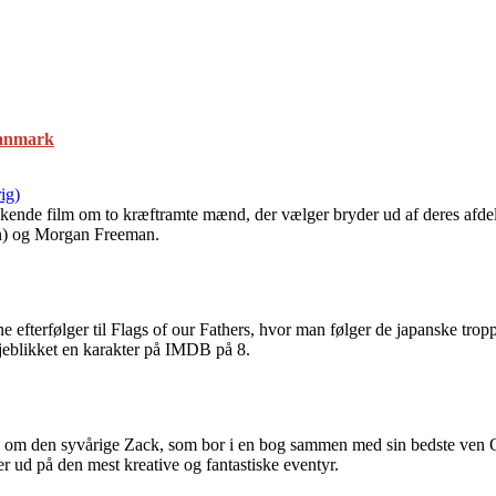
Danmark
ig)
de film om to kræftramte mænd, der vælger bryder ud af deres afdeling,
son) og Morgan Freeman.
 efterfølger til Flags of our Fathers, hvor man følger de japanske trop
øjeblikket en karakter på IMDB på 8.
 om den syvårige Zack, som bor i en bog sammen med sin bedste ven Qua
er ud på den mest kreative og fantastiske eventyr.