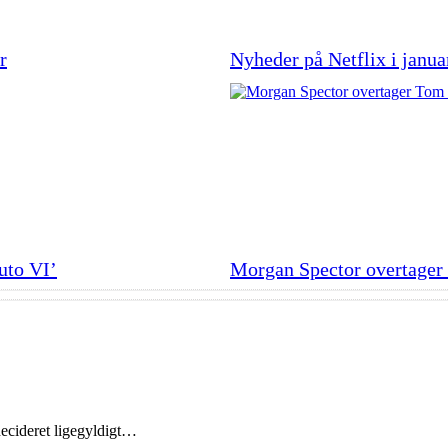
r
Nyheder på Netflix i janua
uto VI’
Morgan Spector overtager 
decideret ligegyldigt…