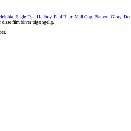
delphia
,
Eagle Eye
,
Hellboy
,
Paul Blart: Mall Cop
,
Platoon
,
Glory
,
Det
disse film bliver tilgængelig.
oer.