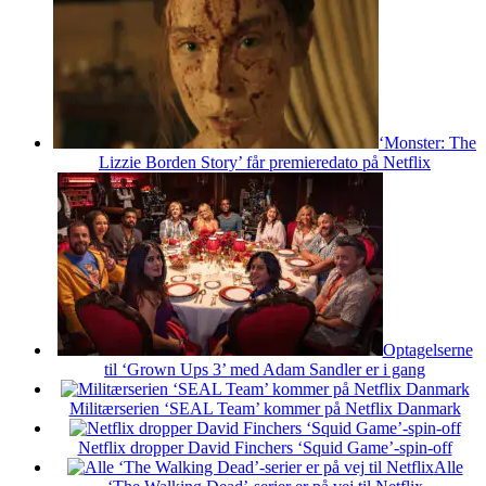
‘Monster: The
Lizzie Borden Story’ får premieredato på Netflix
Optagelserne
til ‘Grown Ups 3’ med Adam Sandler er i gang
Militærserien ‘SEAL Team’ kommer på Netflix Danmark
Netflix dropper David Finchers ‘Squid Game’-spin-off
Alle