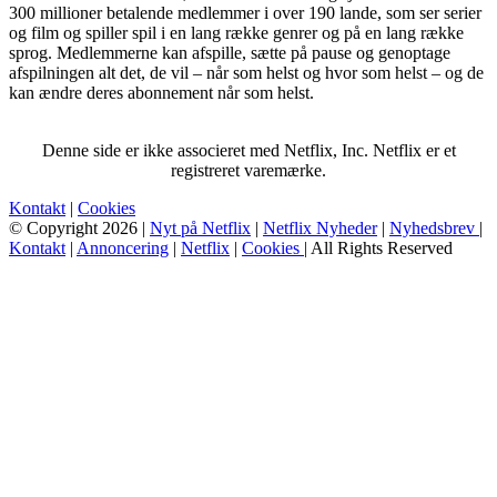
300 millioner betalende medlemmer i over 190 lande, som ser serier
og film og spiller spil i en lang række genrer og på en lang række
sprog. Medlemmerne kan afspille, sætte på pause og genoptage
afspilningen alt det, de vil – når som helst og hvor som helst – og de
kan ændre deres abonnement når som helst.
Denne side er ikke associeret med Netflix, Inc. Netflix er et
registreret varemærke.
Kontakt
|
Cookies
© Copyright 2026 |
Nyt på Netflix
|
Netflix Nyheder
|
Nyhedsbrev
|
Kontakt
|
Annoncering
|
Netflix
|
Cookies
| All Rights Reserved