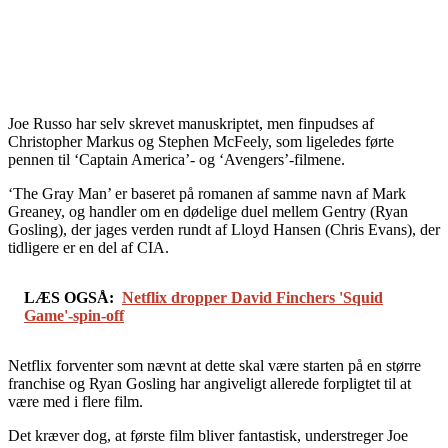
Joe Russo har selv skrevet manuskriptet, men finpudses af
Christopher Markus og Stephen McFeely, som ligeledes førte
pennen til ‘Captain America’- og ‘Avengers’-filmene.
‘The Gray Man’ er baseret på romanen af samme navn af Mark
Greaney, og handler om en dødelige duel mellem Gentry (Ryan
Gosling), der jages verden rundt af Lloyd Hansen (Chris Evans), der
tidligere er en del af CIA.
LÆS OGSÅ:
Netflix dropper David Finchers 'Squid
Game'-spin-off
Netflix forventer som nævnt at dette skal være starten på en større
franchise og Ryan Gosling har angiveligt allerede forpligtet til at
være med i flere film.
Det kræver dog, at første film bliver fantastisk, understreger Joe