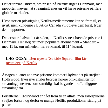
Det er fortsat usikkert, om prisen på Netflix stiger i Danmark, men
rapporten nævner, at streamingtjenesten vil hæve priserne på flere
globale markeder.
Hvor stor en prisstigning Netflix-medlemmerne kan se frem til, er
uvist, men kunderne i USA og Canada vil opleve dem først, lyder
det i rapporten.
Det er snart halvandet år siden, at Netflix senest hævede priserne i
Danmark. Her steg det mest populære abonnement – Standard –
med 15 kr. om måneden, fra 99 kr./md. til 114 kr./md.
LÆS OGSÅ:
Den nyeste 'Suicide Squad'-film får
premiere på Netflix
Årsagen til atter at hæve priserne kommer i kølvandet på strejken i
Hollywood, hvor nye aftaler betyder højere omkostninger for
streamingtjenesten, som samtidig skal begynde at offentliggøre
streamingdata.
Forfatterne i Hollywood er nået frem til en aftale, men skuespillerne
strejker fortsat, og derfor er mange Netflix-produktioner stadig på
pause.