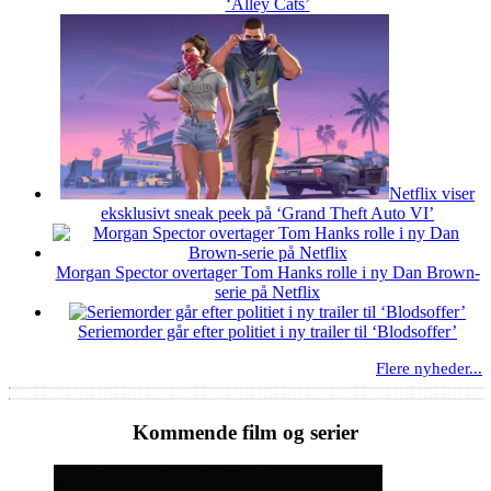
‘Alley Cats’
Netflix viser
eksklusivt sneak peek på ‘Grand Theft Auto VI’
Morgan Spector overtager Tom Hanks rolle i ny Dan Brown-
serie på Netflix
Seriemorder går efter politiet i ny trailer til ‘Blodsoffer’
Flere nyheder...
Kommende film og serier