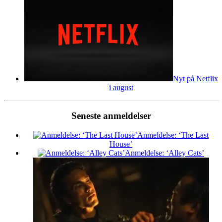
Nyt på Netflix
i august
Seneste anmeldelser
Anmeldelse: ‘The Last
House’
Anmeldelse: ‘Alley Cats’