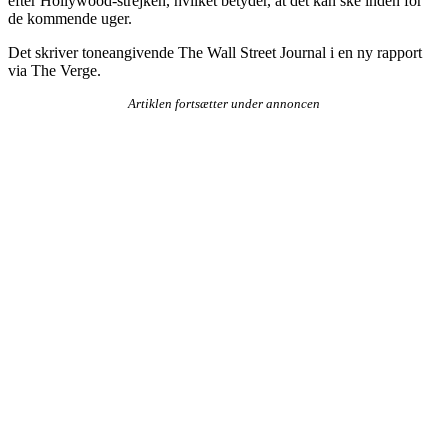
efter Hollywood-strejken, hvilket betyder, at det kan ske inden for
de kommende uger.
Det skriver toneangivende The Wall Street Journal i en ny rapport
via The Verge.
Artiklen fortsætter under annoncen