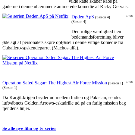
vilde katte skaber kaos på
gaderne i denne uhæmmede animerede komedie af Ricky Gervais.
Døden ApS
07/08
(Sæson 4)
(Sæson 4)
Den rolige værdighed i en
bedemandsforretning bliver
ødelagt af personalets skøre opførsel i denne vittige komedie fra
Caballero-søskendeparret (Machos alfa).
Operation Safed Sagar: The Highest Air Force Mission
07/08
(Sæson 1)
(Sæson 1)
Da Kargil-krigen bryder ud mellem Indien og Pakistan, sendes
luftvåbnets Golden Arrows-eskadrille ud på en farlig mission bag
fjendens linjer.
Se alle nye film og tv-serier