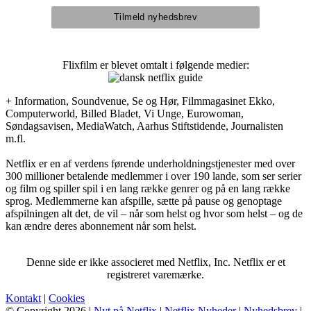
Flixfilm er blevet omtalt i følgende medier:
+ Information, Soundvenue, Se og Hør, Filmmagasinet Ekko,
Computerworld, Billed Bladet, Vi Unge, Eurowoman,
Søndagsavisen, MediaWatch, Aarhus Stiftstidende, Journalisten
m.fl.
Netflix er en af verdens førende underholdningstjenester med over
300 millioner betalende medlemmer i over 190 lande, som ser serier
og film og spiller spil i en lang række genrer og på en lang række
sprog. Medlemmerne kan afspille, sætte på pause og genoptage
afspilningen alt det, de vil – når som helst og hvor som helst – og de
kan ændre deres abonnement når som helst.
Denne side er ikke associeret med Netflix, Inc. Netflix er et
registreret varemærke.
Kontakt
|
Cookies
© Copyright 2026 |
Nyt på Netflix
|
Netflix Nyheder
|
Nyhedsbrev
|