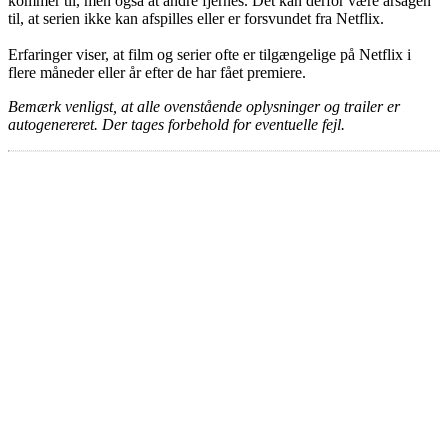
kommer til, men også at andre fjernes. Det kan derfor være årsagen
til, at serien ikke kan afspilles eller er forsvundet fra Netflix.
Erfaringer viser, at film og serier ofte er tilgængelige på Netflix i
flere måneder eller år efter de har fået premiere.
Bemærk venligst, at alle ovenstående oplysninger og trailer er
autogenereret. Der tages forbehold for eventuelle fejl.