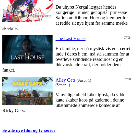
Da uhyret Nergal lægger hendes
kongerige i ruiner, genopstår prinsesse
Safir som Ribbon Hero og kæmper for
at redde sit nye hjem fra samme mørke
skæbne.
The Last House
07/08
En familie, der på mystisk vis er spærret
inde i deres hjem, må stå sammen for at
overleve svindende ressourcer og en
ildevarslende kraft, der holder dem
fanget.
Alley Cats
07/08
(Sæson 1)
(Sæson 1)
Vanvittige uheld løber løbsk, da vilde
katte skaber kaos på gaderne i denne
uhæmmede animerede komedie af
Ricky Gervais.
Se alle nye film og tv-serier