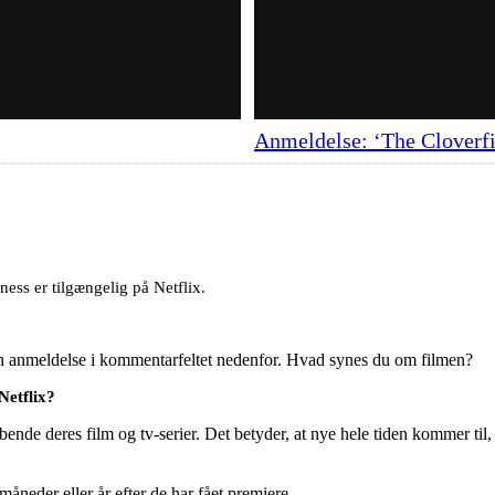
Anmeldelse: ‘The Cloverfi
ess er tilgængelig på Netflix.
en anmeldelse i kommentarfeltet nedenfor. Hvad synes du om filmen?
Netflix?
ende deres film og tv-serier. Det betyder, at nye hele tiden kommer til,
e måneder eller år efter de har fået premiere.