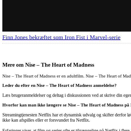
Finn Jones bekræftet som Iron Fist i Marvel-serie
Mere om
Nise – The Heart of Madness
Nise – The Heart of Madness er en adultfilm. Nise – The Heart of Madn
Leder du efter en Nise – The Heart of Madness anmeldelse?
Læs brugeranmeldelser og deltag i diskussionen ved at skrive din eg
Hvorfor kan man ikke længere se Nise – The Heart of Madness på 
Streamingtjenesten Netflix har et dynamisk udvalg og skifter derfor løb
ikke kan afspilles eller er forsvundet fra Netflix.
Erfaringer viser, at film og serier ofte er tilgængelige på Netflix i fler