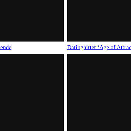
rende
Datinghittet ‘Age of Attrac