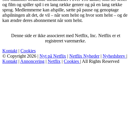
og film og spiller spil i en lang række genrer og på en lang række
sprog. Medlemmerne kan afspille, sætte på pause og genoptage
afspilningen alt det, de vil – når som helst og hvor som helst – og de
kan ændre deres abonnement når som helst.
Denne side er ikke associeret med Netflix, Inc. Netflix er et
registreret varemærke.
Kontakt
|
Cookies
© Copyright 2026 |
Nyt på Netflix
|
Netflix Nyheder
|
Nyhedsbrev
|
Kontakt
|
Annoncering
|
Netflix
|
Cookies
| All Rights Reserved