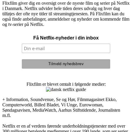
Flixfilm giver dig en oversigt over de nyeste film og serier på Netflix
i Danmark. Netflix udvider hele tiden deres udvalg og hver dag
tilføjes der ofte nye titler til streamingtjenesten. På Flixfilm kan du
også finde anbefalinger, anmeldelser og nyheder om kommende film
og tv-serier på Netflix.
Få Netflix-nyheder i din inbox
Flixfilm er blevet omtalt i følgende medier:
+ Information, Soundvenue, Se og Hør, Filmmagasinet Ekko,
Computerworld, Billed Bladet, Vi Unge, Eurowoman,
Søndagsavisen, MediaWatch, Aarhus Stiftstidende, Journalisten
m.fl.
Netflix er en af verdens førende underholdningstjenester med over
300 millioner betalende medlemmer i over 190 lande, som ser serier