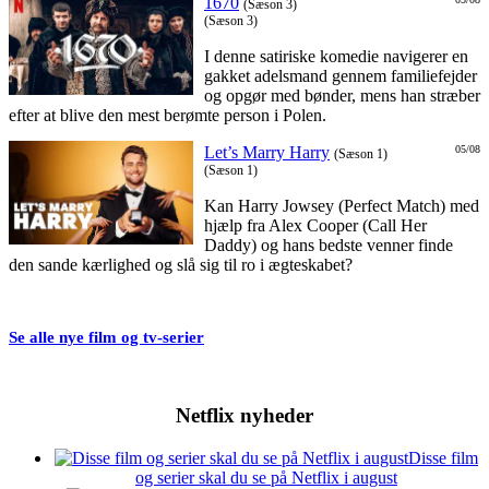
1670
(Sæson 3)
(Sæson 3)
I denne satiriske komedie navigerer en
gakket adelsmand gennem familiefejder
og opgør med bønder, mens han stræber
efter at blive den mest berømte person i Polen.
Let’s Marry Harry
05/08
(Sæson 1)
(Sæson 1)
Kan Harry Jowsey (Perfect Match) med
hjælp fra Alex Cooper (Call Her
Daddy) og hans bedste venner finde
den sande kærlighed og slå sig til ro i ægteskabet?
Se alle nye film og tv-serier
Netflix nyheder
Disse film
og serier skal du se på Netflix i august