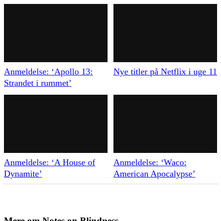
Anmeldelse: ‘Apollo 13:
Nye titler på Netflix i uge 11
Strandet i rummet’
Anmeldelse: ‘A House of
Anmeldelse: ‘Waco:
Dynamite’
American Apocalypse’
Mere om
Notes on Blindness