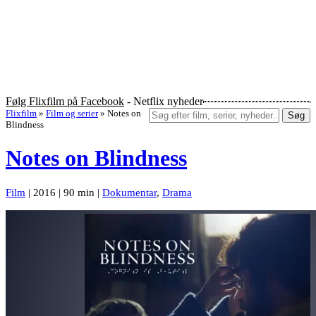
Følg Flixfilm på Facebook
- Netflix nyheder
Flixfilm
»
Film og serier
»
Notes on
Søg
Blindness
Notes on Blindness
Film
| 2016 | 90 min |
Dokumentar
,
Drama