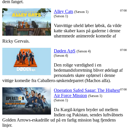
dem fanget.
Alley Cats
07/08
(Sæson 1)
(Sæson 1)
Vanvittige uheld løber løbsk, da vilde
katte skaber kaos på gaderne i denne
uhæmmede animerede komedie af
Ricky Gervais.
Døden ApS
07/08
(Sæson 4)
(Sæson 4)
Den rolige værdighed i en
bedemandsforretning bliver ødelagt af
personalets skøre opførsel i denne
vittige komedie fra Caballero-søskendeparret (Machos alfa).
Operation Safed Sagar: The Highest
07/08
Air Force Mission
(Sæson 1)
(Sæson 1)
Da Kargil-krigen bryder ud mellem
Indien og Pakistan, sendes luftvåbnets
Golden Arrows-eskadrille ud på en farlig mission bag fjendens
linjer.