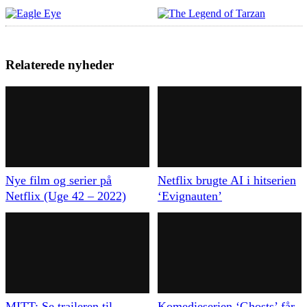
Relaterede nyheder
Nye film og serier på
Netflix brugte AI i hitserien
Netflix (Uge 42 – 2022)
‘Evignauten’
MITT: Se traileren til
Komedieserien ‘Ghosts’ får