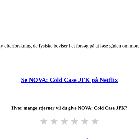
y efterforskning de fysiske beviser i et forsøg på at løse gåden om mo
Se NOVA: Cold Case JFK på Netflix
Hvor mange stjerner vil du give NOVA: Cold Case JFK?
★
★
★
★
★
★