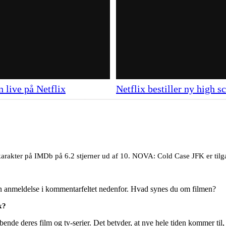
 live på Netflix
Netflix bestiller ny high 
arakter på IMDb på 6.2 stjerner ud af 10. NOVA: Cold Case JFK er tilgæ
en anmeldelse i kommentarfeltet nedenfor. Hvad synes du om filmen?
x?
ende deres film og tv-serier. Det betyder, at nye hele tiden kommer til,