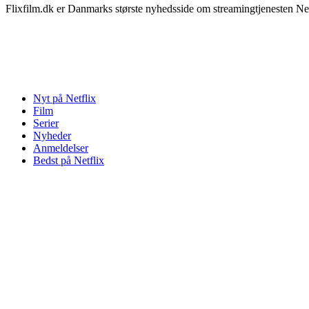
Flixfilm.dk er Danmarks største nyhedsside om streamingtjenesten Netf
Nyt på Netflix
Film
Serier
Nyheder
Anmeldelser
Bedst på Netflix