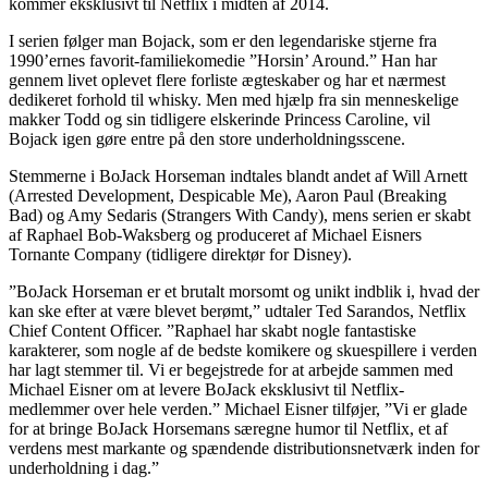
kommer eksklusivt til Netflix i midten af 2014.
I serien følger man Bojack, som er den legendariske stjerne fra
1990’ernes favorit-familiekomedie ”Horsin’ Around.” Han har
gennem livet oplevet flere forliste ægteskaber og har et nærmest
dedikeret forhold til whisky. Men med hjælp fra sin menneskelige
makker Todd og sin tidligere elskerinde Princess Caroline, vil
Bojack igen gøre entre på den store underholdningsscene.
Stemmerne i BoJack Horseman indtales blandt andet af Will Arnett
(Arrested Development, Despicable Me), Aaron Paul (Breaking
Bad) og Amy Sedaris (Strangers With Candy), mens serien er skabt
af Raphael Bob-Waksberg og produceret af Michael Eisners
Tornante Company (tidligere direktør for Disney).
”BoJack Horseman er et brutalt morsomt og unikt indblik i, hvad der
kan ske efter at være blevet berømt,” udtaler Ted Sarandos, Netflix
Chief Content Officer. ”Raphael har skabt nogle fantastiske
karakterer, som nogle af de bedste komikere og skuespillere i verden
har lagt stemmer til. Vi er begejstrede for at arbejde sammen med
Michael Eisner om at levere BoJack eksklusivt til Netflix-
medlemmer over hele verden.” Michael Eisner tilføjer, ”Vi er glade
for at bringe BoJack Horsemans særegne humor til Netflix, et af
verdens mest markante og spændende distributionsnetværk inden for
underholdning i dag.”