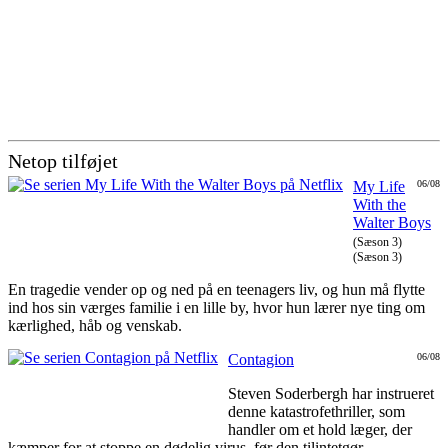
Netop tilføjet
My Life
06/08
With the
Walter Boys
(Sæson 3)
(Sæson 3)
En tragedie vender op og ned på en teenagers liv, og hun må flytte
ind hos sin værges familie i en lille by, hvor hun lærer nye ting om
kærlighed, håb og venskab.
Contagion
06/08
Steven Soderbergh har instrueret
denne katastrofethriller, som
handler om et hold læger, der
kæmper for at stoppe en dødelig virus, før den tilintetgør