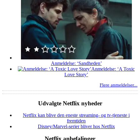
Anmeldelse: ‘Sandheden’
Anmeldelse: ‘A Toxic
Love Story’
Flere anmeldelser...
Udvalgte Netflix nyheder
Netflix kan blive den eneste streaming- og tv-tjeneste i
fremtiden
Disney/Marvel-serier bliver hos Netflix
Netflix anbefalinger