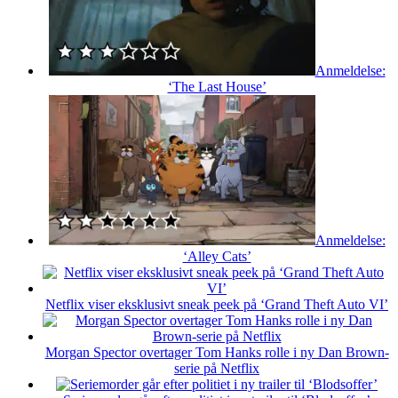
Anmeldelse:
‘The Last House’
Anmeldelse:
‘Alley Cats’
Netflix viser eksklusivt sneak peek på ‘Grand Theft Auto VI’
Morgan Spector overtager Tom Hanks rolle i ny Dan Brown-
serie på Netflix