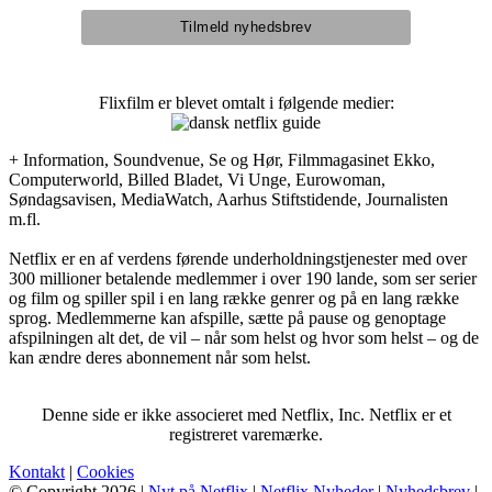
Flixfilm er blevet omtalt i følgende medier:
+ Information, Soundvenue, Se og Hør, Filmmagasinet Ekko,
Computerworld, Billed Bladet, Vi Unge, Eurowoman,
Søndagsavisen, MediaWatch, Aarhus Stiftstidende, Journalisten
m.fl.
Netflix er en af verdens førende underholdningstjenester med over
300 millioner betalende medlemmer i over 190 lande, som ser serier
og film og spiller spil i en lang række genrer og på en lang række
sprog. Medlemmerne kan afspille, sætte på pause og genoptage
afspilningen alt det, de vil – når som helst og hvor som helst – og de
kan ændre deres abonnement når som helst.
Denne side er ikke associeret med Netflix, Inc. Netflix er et
registreret varemærke.
Kontakt
|
Cookies
© Copyright 2026 |
Nyt på Netflix
|
Netflix Nyheder
|
Nyhedsbrev
|