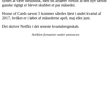
syntes at være urealistisk, men nu afslører Netflix at den nye sæson
ganske rigtigt er blevet skubbet et par måneder.
House of Cards sæson 5 kommer således først i andet kvartal af
2017, hvilket er i løbet af månederne april, maj eller juni.
Det skriver Netflix i det seneste kvartalsregnskab.
Artiklen fortsætter under annoncen