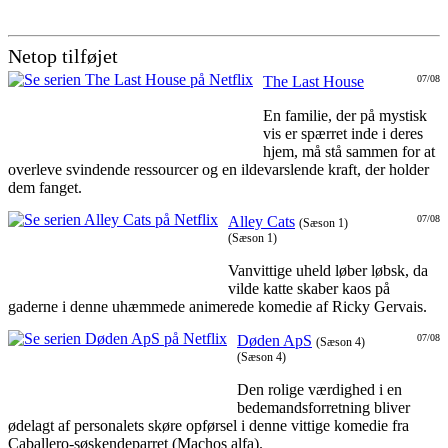
Netop tilføjet
The Last House
07/08
En familie, der på mystisk
vis er spærret inde i deres
hjem, må stå sammen for at
overleve svindende ressourcer og en ildevarslende kraft, der holder
dem fanget.
Alley Cats
07/08
(Sæson 1)
(Sæson 1)
Vanvittige uheld løber løbsk, da
vilde katte skaber kaos på
gaderne i denne uhæmmede animerede komedie af Ricky Gervais.
Døden ApS
07/08
(Sæson 4)
(Sæson 4)
Den rolige værdighed i en
bedemandsforretning bliver
ødelagt af personalets skøre opførsel i denne vittige komedie fra
Caballero-søskendeparret (Machos alfa).