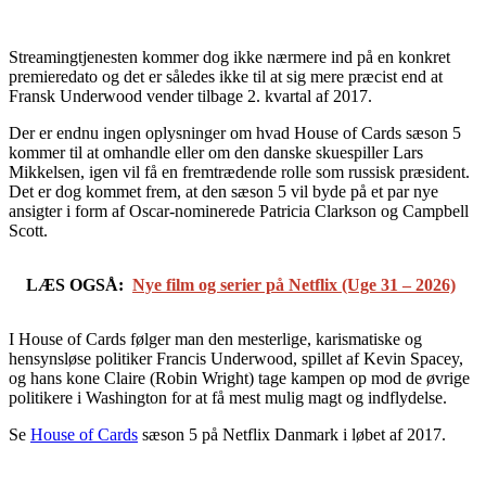
Streamingtjenesten kommer dog ikke nærmere ind på en konkret
premieredato og det er således ikke til at sig mere præcist end at
Fransk Underwood vender tilbage 2. kvartal af 2017.
Der er endnu ingen oplysninger om hvad House of Cards sæson 5
kommer til at omhandle eller om den danske skuespiller Lars
Mikkelsen, igen vil få en fremtrædende rolle som russisk præsident.
Det er dog kommet frem, at den sæson 5 vil byde på et par nye
ansigter i form af Oscar-nominerede Patricia Clarkson og Campbell
Scott.
LÆS OGSÅ:
Nye film og serier på Netflix (Uge 31 – 2026)
I House of Cards følger man den mesterlige, karismatiske og
hensynsløse politiker Francis Underwood, spillet af Kevin Spacey,
og hans kone Claire (Robin Wright) tage kampen op mod de øvrige
politikere i Washington for at få mest mulig magt og indflydelse.
Se
House of Cards
sæson 5 på Netflix Danmark i løbet af 2017.