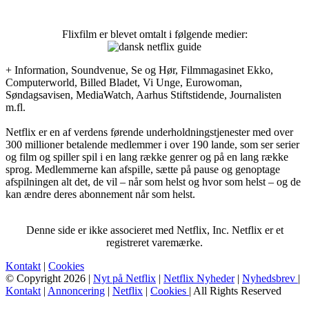
Flixfilm er blevet omtalt i følgende medier:
+ Information, Soundvenue, Se og Hør, Filmmagasinet Ekko,
Computerworld, Billed Bladet, Vi Unge, Eurowoman,
Søndagsavisen, MediaWatch, Aarhus Stiftstidende, Journalisten
m.fl.
Netflix er en af verdens førende underholdningstjenester med over
300 millioner betalende medlemmer i over 190 lande, som ser serier
og film og spiller spil i en lang række genrer og på en lang række
sprog. Medlemmerne kan afspille, sætte på pause og genoptage
afspilningen alt det, de vil – når som helst og hvor som helst – og de
kan ændre deres abonnement når som helst.
Denne side er ikke associeret med Netflix, Inc. Netflix er et
registreret varemærke.
Kontakt
|
Cookies
© Copyright 2026 |
Nyt på Netflix
|
Netflix Nyheder
|
Nyhedsbrev
|
Kontakt
|
Annoncering
|
Netflix
|
Cookies
| All Rights Reserved