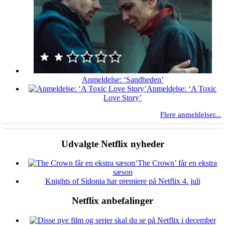
Anmeldelse: ‘Sandheden’
Anmeldelse: ‘A Toxic
Love Story’
Flere anmeldelser...
Udvalgte Netflix nyheder
‘The Crown’ får en ekstra
sæson
Knights of Sidonia har premiere på Netflix 4. juli
Netflix anbefalinger