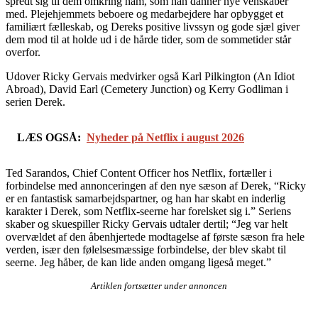
spredt sig til dem omkring ham, som han danner nye venskaber
med. Plejehjemmets beboere og medarbejdere har opbygget et
familiært fælleskab, og Dereks positive livssyn og gode sjæl giver
dem mod til at holde ud i de hårde tider, som de sommetider står
overfor.
Udover Ricky Gervais medvirker også Karl Pilkington (An Idiot
Abroad), David Earl (Cemetery Junction) og Kerry Godliman i
serien Derek.
LÆS OGSÅ:
Nyheder på Netflix i august 2026
Ted Sarandos, Chief Content Officer hos Netflix, fortæller i
forbindelse med annonceringen af den nye sæson af Derek, “Ricky
er en fantastisk samarbejdspartner, og han har skabt en inderlig
karakter i Derek, som Netflix-seerne har forelsket sig i.” Seriens
skaber og skuespiller Ricky Gervais udtaler dertil; “Jeg var helt
overvældet af den åbenhjertede modtagelse af første sæson fra hele
verden, især den følelsesmæssige forbindelse, der blev skabt til
seerne. Jeg håber, de kan lide anden omgang ligeså meget.”
Artiklen fortsætter under annoncen