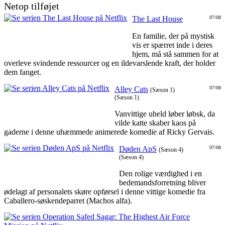
Netop tilføjet
The Last House
07/08
En familie, der på mystisk
vis er spærret inde i deres
hjem, må stå sammen for at
overleve svindende ressourcer og en ildevarslende kraft, der holder
dem fanget.
Alley Cats
07/08
(Sæson 1)
(Sæson 1)
Vanvittige uheld løber løbsk, da
vilde katte skaber kaos på
gaderne i denne uhæmmede animerede komedie af Ricky Gervais.
Døden ApS
07/08
(Sæson 4)
(Sæson 4)
Den rolige værdighed i en
bedemandsforretning bliver
ødelagt af personalets skøre opførsel i denne vittige komedie fra
Caballero-søskendeparret (Machos alfa).