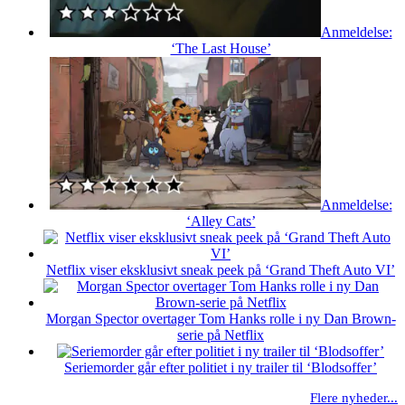
Anmeldelse:
‘The Last House’
Anmeldelse:
‘Alley Cats’
Netflix viser eksklusivt sneak peek på ‘Grand Theft Auto VI’
Morgan Spector overtager Tom Hanks rolle i ny Dan Brown-
serie på Netflix
Seriemorder går efter politiet i ny trailer til ‘Blodsoffer’
Flere nyheder...