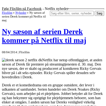
Følg Flixfilm på Facebook
- Netflix nyheder
Flixfilm
»
Nyheder
»
Ny sæson af
Søg
serien Derek kommer på Netflix til
maj
Ny sæson af serien Derek
kommer på Netflix til maj
08/04/2014 | Flixfilm
Netflix har netop offentliggjort, at anden
sæson af Derek får premiere på streamingtjenesten d. 30. maj. Den
nye sæson, der er skabt og produceret af komikeren Ricky Gervais
bliver på i alt seks episoder. Ricky Gervais spiller desuden selv
hovedrollen i Derek.
Derek er et komediedrama om en gruppe outsidere, der lever i
udkanten af samfundet. Serien handeler om Derek Noakes (Ricky
Gervais), som arbejder på et plejehjem. Jobbet betyder alt for Derek
og han bekymrer sig oprigtigt for plejehjemmets beboere, som han
elsker at omgåes. I anden sæson har Dereks venlighed virkelig