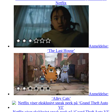
Netflix
Anmeldelse:
‘The Last House’
Anmeldelse:
‘Alley Cats’
Netflix viser eksklusivt sneak peek på ‘Grand Theft Auto VI’