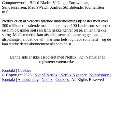
Computerworld, Billed Bladet, Vi Unge, Eurowoman,
Søndagsavisen, MediaWatch, Aarhus Stiftstidende, Journalisten
m.fl.
Netflix er en af verdens førende underholdningstjenester med over
300 millioner betalende medlemmer i over 190 lande, som ser serier
og film og spiller spil i en lang række genrer og på en lang række
sprog. Medlemmerne kan afspille, sætte på pause og genoptage
afspilningen alt det, de vil – når som helst og hvor som helst – og de
kan ændre deres abonnement når som helst.
Denne side er ikke associeret med Netflix, Inc. Netflix er et
registreret varemærke.
Kontakt
|
Cookies
© Copyright 2026 |
Nyt på Netflix
|
Netflix Nyheder
|
Nyhedsbrev
|
Kontakt
|
Annoncering
|
Netflix
|
Cookies
| All Rights Reserved