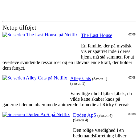
Netop tilføjet
The Last House
07/08
En familie, der på mystisk
vis er spærret inde i deres
hjem, må stå sammen for at
overleve svindende ressourcer og en ildevarslende kraft, der holder
dem fanget.
Alley Cats
07/08
(Sæson 1)
(Sæson 1)
Vanvittige uheld løber løbsk, da
vilde katte skaber kaos på
gaderne i denne uhæmmede animerede komedie af Ricky Gervais.
Døden ApS
07/08
(Sæson 4)
(Sæson 4)
Den rolige værdighed i en
bedemandsforretning bliver