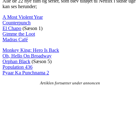
Alle de 22 nye film og serier, som blev tilføjet til Netflix i sidste uge
kan ses herunder;
A Most Violent Year
Counterpunch
El Chapo
(Sæson 1)
Gimme the Loot
Madras Café
Monkey King: Hero Is Back
Oh, Hello On Broadway
Orphan Black
(Sæson 5)
Population 436
Pyaar Ka Punchnama 2
Artiklen fortsætter under annoncen