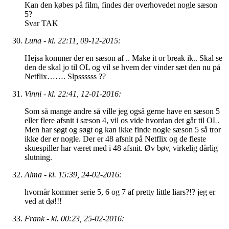
Kan den købes på film, findes der overhovedet nogle sæson
5?
Svar TAK
Luna - kl. 22:11, 09-12-2015:
Hejsa kommer der en sæson af .. Make it or break ik.. Skal se
den de skal jo til OL og vil se hvem der vinder sæt den nu på
Netflix……. Slpssssss ??
Vinni - kl. 22:41, 12-01-2016:
Som så mange andre så ville jeg også gerne have en sæson 5
eller flere afsnit i sæson 4, vil os vide hvordan det går til OL.
Men har søgt og søgt og kan ikke finde nogle sæson 5 så tror
ikke der er nogle. Der er 48 afsnit på Netflix og de fleste
skuespiller har været med i 48 afsnit. Øv bøv, virkelig dårlig
slutning.
Alma - kl. 15:39, 24-02-2016:
hvornår kommer serie 5, 6 og 7 af pretty little liars?!? jeg er
ved at dø!!!
Frank - kl. 00:23, 25-02-2016: