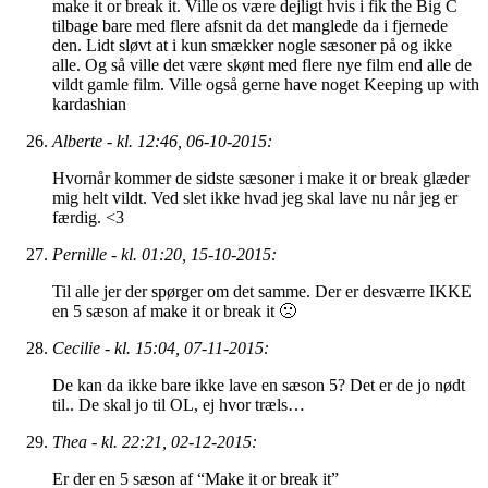
make it or break it. Ville os være dejligt hvis i fik the Big C
tilbage bare med flere afsnit da det manglede da i fjernede
den. Lidt sløvt at i kun smækker nogle sæsoner på og ikke
alle. Og så ville det være skønt med flere nye film end alle de
vildt gamle film. Ville også gerne have noget Keeping up with
kardashian
Alberte - kl. 12:46, 06-10-2015:
Hvornår kommer de sidste sæsoner i make it or break glæder
mig helt vildt. Ved slet ikke hvad jeg skal lave nu når jeg er
færdig. <3
Pernille - kl. 01:20, 15-10-2015:
Til alle jer der spørger om det samme. Der er desværre IKKE
en 5 sæson af make it or break it 🙁
Cecilie - kl. 15:04, 07-11-2015:
De kan da ikke bare ikke lave en sæson 5? Det er de jo nødt
til.. De skal jo til OL, ej hvor træls…
Thea - kl. 22:21, 02-12-2015:
Er der en 5 sæson af “Make it or break it”