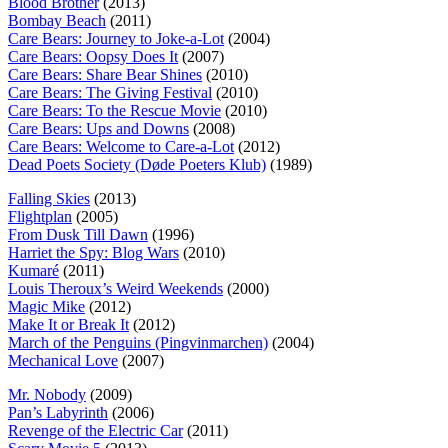
Blood Brother
(2013)
Bombay Beach
(2011)
Care Bears: Journey to Joke-a-Lot
(2004)
Care Bears: Oopsy Does It
(2007)
Care Bears: Share Bear Shines
(2010)
Care Bears: The Giving Festival
(2010)
Care Bears: To the Rescue Movie
(2010)
Care Bears: Ups and Downs
(2008)
Care Bears: Welcome to Care-a-Lot
(2012)
Dead Poets Society (Døde Poeters Klub)
(1989)
Falling Skies
(2013)
Flightplan
(2005)
From Dusk Till Dawn
(1996)
Harriet the Spy: Blog Wars
(2010)
Kumaré
(2011)
Louis Theroux’s Weird Weekends
(2000)
Magic Mike
(2012)
Make It or Break It
(2012)
March of the Penguins (Pingvinmarchen)
(2004)
Mechanical Love
(2007)
Mr. Nobody
(2009)
Pan’s Labyrinth
(2006)
Revenge of the Electric Car
(2011)