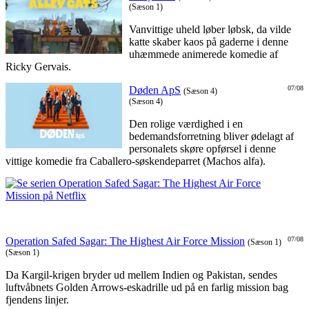
(Sæson 1)
Vanvittige uheld løber løbsk, da vilde
katte skaber kaos på gaderne i denne
uhæmmede animerede komedie af
Ricky Gervais.
Døden ApS
07/08
(Sæson 4)
(Sæson 4)
Den rolige værdighed i en
bedemandsforretning bliver ødelagt af
personalets skøre opførsel i denne
vittige komedie fra Caballero-søskendeparret (Machos alfa).
Operation Safed Sagar: The Highest Air Force Mission
07/08
(Sæson 1)
(Sæson 1)
Da Kargil-krigen bryder ud mellem Indien og Pakistan, sendes
luftvåbnets Golden Arrows-eskadrille ud på en farlig mission bag
fjendens linjer.