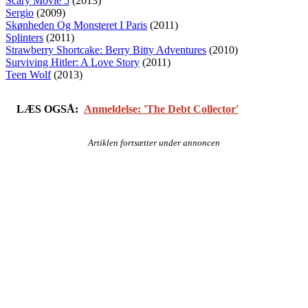
Scary Movie 5
(2013)
Sergio
(2009)
Skønheden Og Monsteret I Paris
(2011)
Splinters
(2011)
Strawberry Shortcake: Berry Bitty Adventures
(2010)
Surviving Hitler: A Love Story
(2011)
Teen Wolf
(2013)
LÆS OGSÅ:
Anmeldelse: 'The Debt Collector'
Artiklen fortsætter under annoncen