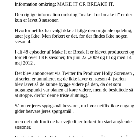
Information omkring: MAKE IT OR BREAKE IT.
Den rigtige information omkring “make it or breake it” er der
kun er lavet 3 sæsoner.
Hvorfor netflix har valgt ikke at følge den originale opdeling,
aner jeg ikke. Men forkert er det, for der findes ikke nogen
sæson 4.
I alt 48 episoder af Make It or Break It er blevet produceret og
fordelt over TRE sæsoner, fra juni 22 ,2009 og til og med 14
maj 2012 .
Det blev annonceret via Twitter fra Producer Holly Sorensen ,
at serien er annulleret og de ikke laver en sæson 4. (serien
blev lavet så de kunne bygge videre på den, da det som
udgangspunkt var planen at køre videre, men de besluttede så
at stoppe. derfor denne triste slutning).
Så nu er jeres spørgsmål besvaret, nu hvor netflix ikke engang
gider besvare jeres spørgsmål .
men det nok fordi de har vejledt jer forkert fra start angående
sæsoner.