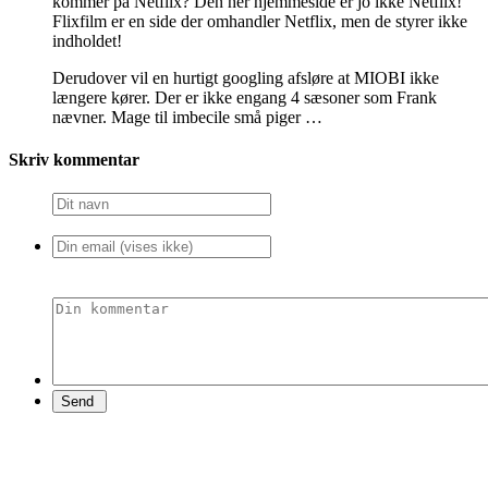
kommer på Netflix? Den her hjemmeside er jo ikke Netflix!
Flixfilm er en side der omhandler Netflix, men de styrer ikke
indholdet!
Derudover vil en hurtigt googling afsløre at MIOBI ikke
længere kører. Der er ikke engang 4 sæsoner som Frank
nævner. Mage til imbecile små piger …
Skriv kommentar