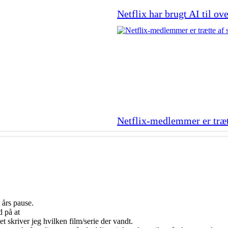
Netflix har brugt AI til ov
Netflix-medlemmer er trætt
t års pause.
d på at
 skriver jeg hvilken film/serie der vandt.