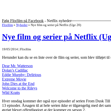
Følg Flixfilm på Facebook
- Netflix nyheder
Flixfilm
»
Nyheder
»
Nye film og serier på Netflix (Uge 20)
Nye film og serier på Netflix (U
19/05/2014 | Flixfilm
Herunder kan du se en liste over de film og serier, som blev tilføjet til
Dear Mr. Watterson
Dolan’s Cadillac
Eddie Murphy: Delirious
Extreme Movie
John Dies at the End
Welcome to the Rileys
Wild Kratts
Hver onsdag kommer der også nye episoder af serien From Dusk Till D
13 episoder. Årsagen til at hele serien ikke er tilgængelig med det s
øvrigt blevet offentliggjort at der kommer en sæson 2.