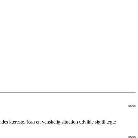
08/08
es kæreste. Kan en vanskelig situation udvikle sig til ægte
08/08