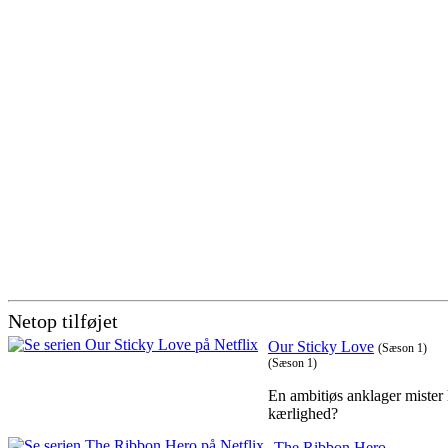
Netop tilføjet
Our Sticky Love
(Sæson 1)
(Sæson 1)
En ambitiøs anklager mister 
kærlighed?
The Ribbon Hero