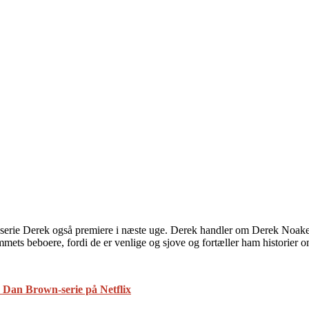
rie Derek også premiere i næste uge. Derek handler om Derek Noakes (G
mmets beboere, fordi de er venlige og sjove og fortæller ham historie
 Dan Brown-serie på Netflix