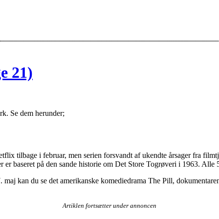
ge 21)
ark. Se dem herunder;
 tilbage i februar, men serien forsvandt af ukendte årsager fra filmtje
 er baseret på den sande historie om Det Store Togrøveri i 1963. Alle 
 27. maj kan du se det amerikanske komediedrama The Pill, dokumentar
Artiklen fortsætter under annoncen