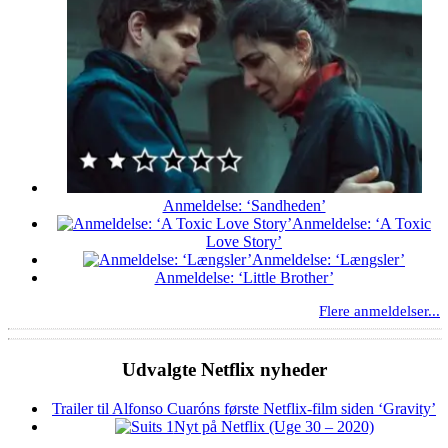
Anmeldelse: ‘Sandheden’
Anmeldelse: ‘A Toxic
Love Story’
Anmeldelse: ‘Længsler’
Anmeldelse: ‘Little Brother’
Flere anmeldelser...
Udvalgte Netflix nyheder
Trailer til Alfonso Cuaróns første Netflix-film siden ‘Gravity’
Nyt på Netflix (Uge 30 – 2020)