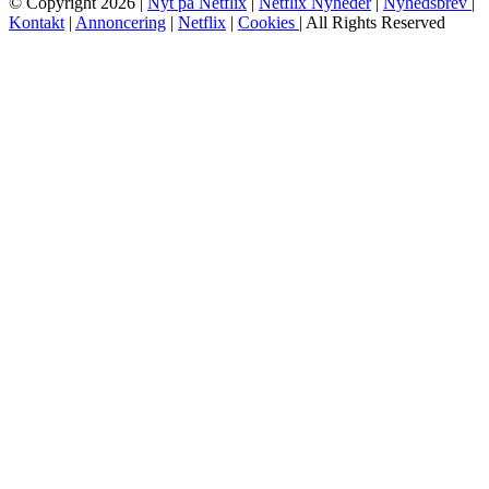
© Copyright 2026 |
Nyt på Netflix
|
Netflix Nyheder
|
Nyhedsbrev
|
Kontakt
|
Annoncering
|
Netflix
|
Cookies
| All Rights Reserved