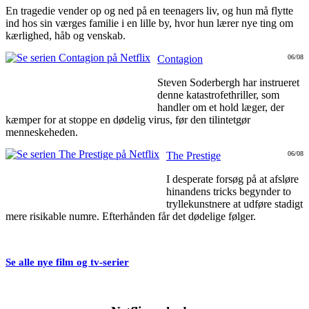
En tragedie vender op og ned på en teenagers liv, og hun må flytte
ind hos sin værges familie i en lille by, hvor hun lærer nye ting om
kærlighed, håb og venskab.
Contagion
06/08
Steven Soderbergh har instrueret
denne katastrofethriller, som
handler om et hold læger, der
kæmper for at stoppe en dødelig virus, før den tilintetgør
menneskeheden.
The Prestige
06/08
I desperate forsøg på at afsløre
hinandens tricks begynder to
tryllekunstnere at udføre stadigt
mere risikable numre. Efterhånden får det dødelige følger.
Se alle nye film og tv-serier